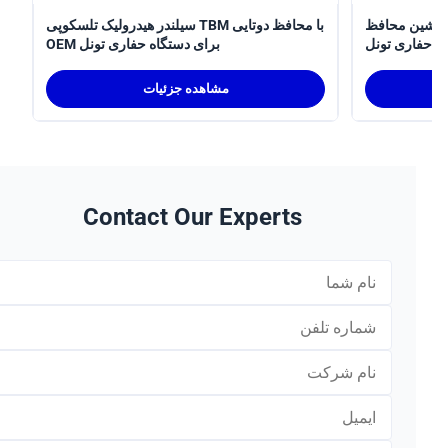
سیلندر هیدرولیک تلسکوپی
سیلندر هیدرولیک تلسکوپی TBM با محافظ دوتایی
ری تونل
OEM برای دستگاه حفاری تونل
مشاهده جزئیات
Contact Our Experts
*