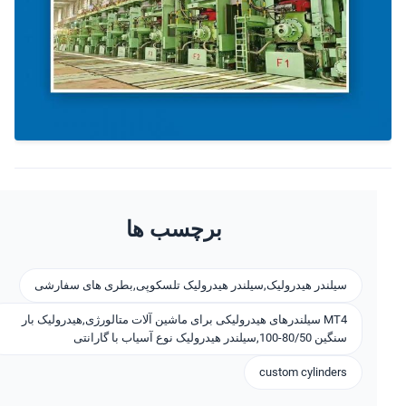
برچسب ها
سیلندر هیدرولیک,سیلندر هیدرولیک تلسکوپی,بطری های سفارشی
MT4 سیلندرهای هیدرولیکی برای ماشین آلات متالورژی,هيدرولیک بار
سنگین 80/50-100,سیلندر هیدرولیک نوع آسیاب با گارانتی
custom cylinders