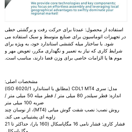
ستفاده از محصول: عمدتا برای حرکت رفت و برگشتی خطی
 تجهیزات اتوماسیون برای صنایع متوسط ​​و سبک استفاده می
شود. با ساختار میله کششی استاندارد خود، به ویژه برای
شرایط کاری که نیاز به تعمیر و نگهداری مکرر، تعویض مهر و
موم ها یا الزامات خاصی برای وزن فضا دارند، مناسب است.
مشخصات اصلی:
مدل: سری CDL1 MT4 (مطابق با استاندارد ISO 6020/1)
اندازه: قطر سیلندر 80 میلی متر / قطر میله 50 میلی متر /
ضربه 100 میلی متر
روش نصب: نصب شفت گوش میانی (MT4)، از نوسان چند
زاویه ای پشتیبانی می کند.
فشار کاری: فشار نامی 16 مگاپاسکال (160 بار)، حداکثر تا 21
مگا پاسکال.