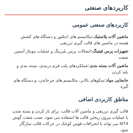
ربردهای صنعتی
ربردهای صنعتی عمومی
ین آلات پلاستیک:
مکانیسم های اجکتور و دستگاه های کشش
ه در ماشین های قالب گیری تزریقی
یزات پرس فیتینگ:
اتصالات پرس بلبرینگ و عملیات مونتاژ آستین
ت
ین آلات بسته بندی:
عملکردهای پلت فرم دربندی، بسته بندی و
د کردن
جایی مواد:
سکوهای بالابر، مکانیسم های چرخاندن، و دستگاه های
ه
اطق کاربردی اضافی
ب گیری تزریقی و ماشین آلات قالب: برای باز کردن و بسته شدن
عملیات بیرون ریختن قالب ها استفاده می شود، نصب شفت گوش
MT4 می تواند با انحرافات قوس کوچک در حرکات قالب سازگار
.