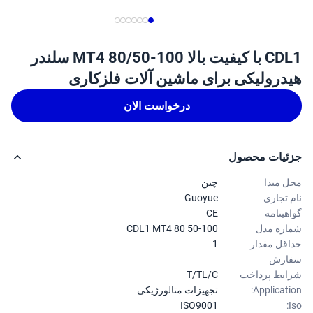
CDL1 با کیفیت بالا MT4 80/50-100 سلندر
درولیکی برای ماشین آلات فلزکاری
درخواست الان
ئیات محصول
 مبدا
چین
 تجاری
Guoyue
هینامه
CE
ره مدل
CDL1 MT4 80 50-100
قل مقدار
1
ارش
یط پرداخت
T/TL/C
Applicati
تجهیزات متالورژیکی
ISO9001