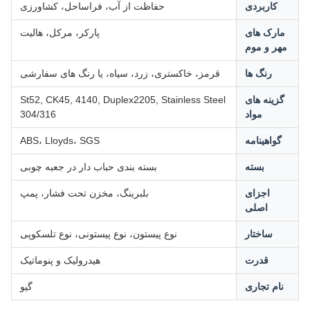
کاربردی
حفاظت از آب، فراساحل، کشاورزی
مارک های
پارکر، مرکل، هالیت
مهر و موم
رنگ ها
قرمز، خاکستری، زرد، سیاه، یا رنگ های سفارشی
گزینه های
St52, CK45, 4140, Duplex2205, Stainless Steel
مواد
304/316
گواهینامه
ABS، Lloyds، SGS
بسته
بسته بندی حباب دار در جعبه چوبی
اجزای
بلبرینگ، مخزن تحت فشار، پمپ
اصلی
ساختار
نوع پیستون، نوع پیستونی، نوع تلسکوپی
قدرت
هیدرولیک و پنوماتیک
نام تجاری
گیو