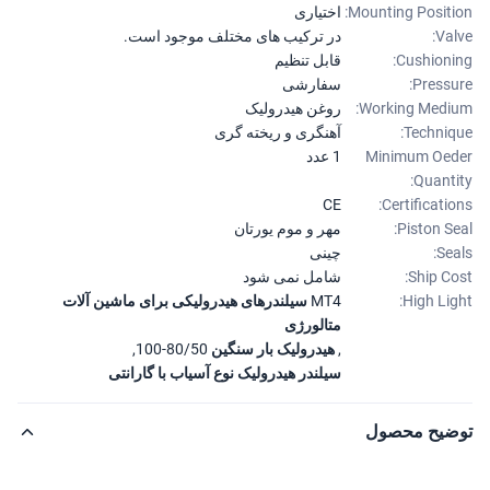
Mounting Positi
اختیاری
Val
در ترکیب های مختلف موجود است.
Cushioni
قابل تنظیم
Pressu
سفارشی
Working Medi
روغن هیدرولیک
Techniq
آهنگری و ریخته گری
Minimum Oe
1 عدد
Quanti
CE
Certificatio
Piston Se
مهر و موم یورتان
Sea
چینی
Ship Co
شامل نمی شود
High Lig
MT4 سیلندرهای هیدرولیکی برای ماشین آلات
متالورژی
,
هيدرولیک بار سنگین 80/50-100
,
سیلندر هیدرولیک نوع آسیاب با گارانتی
ضیح محصول