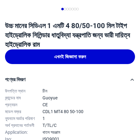
উচ্চ মানের সিডিএল 1 এমটি 4 80/50-100 মিল টাইপ
হাইড্রোলিক সিলিন্ডার ধাতুবিদ্যা যন্ত্রপাতি জন্য ভারী দায়িত্ব
হাইড্রোলিক রাম
এখনই জিজ্ঞাসা করুন
পণ্যের বিবরণ
উৎপত্তি স্থান
চীন
ব্র্যান্ডের নাম
Guoyue
প্রত্যয়ন
CE
মডেল নম্বর
CDL1 MT4 80 50-100
ন্যূনতম অর্ডার পরিমাণ
1
অর্থ প্রদানের শর্তাবলী
T/TL/C
Application:
ধাতব সরঞ্জাম
Iso:
ISO9001