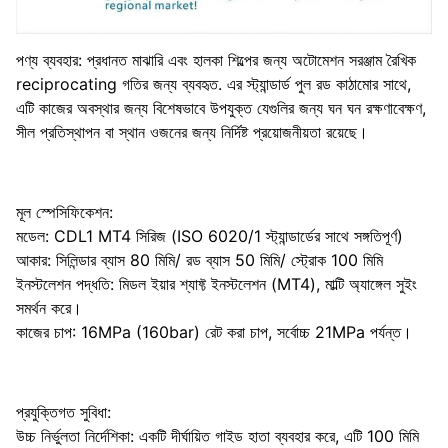
পণ্য ব্যবহার: প্রধানত মাঝারি এবং হালকা শিল্পের জন্য অটোমেশন সরঞ্জাম রৈখিক
reciprocating গতির জন্য ব্যবহৃত. এর স্ট্যান্ডার্ড পুল রড কাঠামোর সাথে,
এটি কাজের অবস্থার জন্য বিশেষভাবে উপযুক্ত যেগুলির জন্য ঘন ঘন রক্ষণাবেক্ষণ,
সীল প্রতিস্থাপন বা স্থান ওজনের জন্য নির্দিষ্ট প্রয়োজনীয়তা রয়েছে।
মূল স্পেসিফিকেশন:
মডেল: CDL1 MT4 সিরিজ (ISO 6020/1 স্ট্যান্ডার্ডের সাথে সঙ্গতিপূর্ণ)
আকার: সিলিন্ডার ব্যাস 80 মিমি/ রড ব্যাস 50 মিমি/ স্ট্রোক 100 মিমি
ইনস্টলেশন পদ্ধতি: মিডল ইয়ার শ্যাফ্ট ইনস্টলেশন (MT4), মাল্টি অ্যাঙ্গেল সুইং
সমর্থন করে।
কাজের চাপ: 16MPa (160bar) রেট করা চাপ, সর্বোচ্চ 21MPa পর্যন্ত।
প্রযুক্তিগত সুবিধা:
উচ্চ নির্ভুলতা নির্দেশিকা: একটি দীর্ঘায়িত গাইড হাতা ব্যবহার করে, এটি 100 মিমি