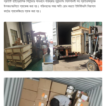
প্রতিটি হাইড্রোলিক সিলিন্ডার সাবধানে পরিষ্কার হ্যান্ডলিং নির্দেশাবলী সহ প্রতিরক্ষামূলক
উপকরণগুলিতে প্যাকেজ করা হয়। পরিবহনের সময় ক্ষতি রোধ করতে ইউনিটগুলি নিরাপদে
কাঠের প্যাকেজিংয়ে প্যাক করা হয়।