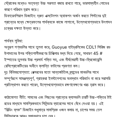
স্ট্রোকের মধ্যেও অত্যন্ত উচ্চ সরলতা বজায় রাখতে পারে, ভারসাম্যহীন লোডের
কারণে পরিধান হ্রাস করে।
ডিফারেনশিয়াল ডিজাইন: দ্রুত এক্সটেনশন অ্যাকশন অর্জন করতে পিস্টনের দুই
প্রান্তের মধ্যে ক্ষেত্রফলের পার্থক্যকে কাজে লাগানো, উল্লেখযোগ্যভাবে উৎপাদন
চক্রের দক্ষতা উন্নত করে।
পার্থক্য সুবিধা:
অনুরূপ পণ্যগুলির সাথে তুলনা করে, Guoyue হাইড্রলিকের CDL1 সিরিজ রড
উপাদানের উপর শক্তিশালীকরণের চিকিত্সার মধ্য দিয়ে গেছে, সাধারণ 45 #
ইস্পাতের তুলনায় উচ্চ প্রসার্য শক্তি সহ, এবং দীর্ঘমেয়াদী উচ্চ-ফ্রিকোয়েন্সি
রেসিপ্রোকেটিংয়ের অধীনে ক্লান্তি ফাটলের প্রবণতা কম।
দৃঢ় বিনিময়যোগ্যতা: রেক্সরথের মতো আন্তর্জাতিক ব্র্যান্ডের মানগুলির সাথে
সম্পূর্ণরূপে সামঞ্জস্যপূর্ণ, গ্রাহকরা ইনস্টলেশনের অবস্থান পরিবর্তন না করে সরাসরি
প্রতিস্থাপন করতে পারেন, উল্লেখযোগ্যভাবে রক্ষণাবেক্ষণের খরচ হ্রাস করে।
কাঠামোগত নীতি: সামনের এবং পিছনের প্রান্তের ক্যাপগুলি চারটি উচ্চ-শক্তির টাই
রডের মাধ্যমে সামগ্রিকভাবে সিলিন্ডার ব্যারেলের সাথে বেঁধে দেওয়া হয়। এই
"বিল্ডিং ব্লক" ডিজাইন শুধুমাত্র সামগ্রিক ওজন কমায় না, চাপের সময় তেল
সিলিন্ডারকে আরও সমানভাবে চাপ দেয়।