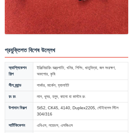
প্রযুক্তিগত বিশেষ উল্লেখ
অ্যাপ্লিকেশন
ইঞ্জিনিয়ারিং যন্ত্রপাতি, খনির, শিপিং, ধাতুবিদ্যা, জল সংরক্ষণ,
শিল্প
অফশোর, কৃষি
সীল ব্র্যান্ড
পার্কার, মার্কেল, হ্যালাইট
রং রং
লাল, ধূসর, হলুদ, কালো বা কাস্টম রং
উপাদান বিকল্প
St52, CK45, 4140, Duplex2205, স্টেইনলেস স্টিল
304/316
সার্টিফিকেশন
এবিএস, লয়েডস, এসজিএস