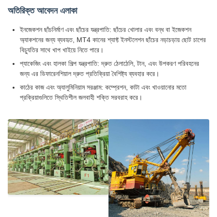
অতিরিক্ত আবেদন এলাকা
ইনজেকশন ছাঁচনির্মাণ এবং ছাঁচের যন্ত্রপাতি: ছাঁচের খোলার এবং বন্ধ বা ইজেকশন
অ্যাকশনের জন্য ব্যবহৃত, MT4 কানের শ্যাফ্ট ইনস্টলেশন ছাঁচের নড়াচড়ায় ছোট চাপের
বিচ্যুতির সাথে খাপ খাইয়ে নিতে পারে।
প্যাকেজিং এবং হালকা শিল্প যন্ত্রপাতি: দ্রুত ঠেলাঠেলি, টান, এবং উপকরণ পরিবহনের
জন্য এর ডিফারেনশিয়াল দ্রুত প্রতিক্রিয়া বৈশিষ্ট্য ব্যবহার করে।
কাঠের কাজ এবং অ্যালুমিনিয়াম সরঞ্জাম: কম্প্রেশন, কাটা এবং খাওয়ানোর মতো
প্রক্রিয়াগুলিতে স্থিতিশীল জলবাহী শক্তি সরবরাহ করে।