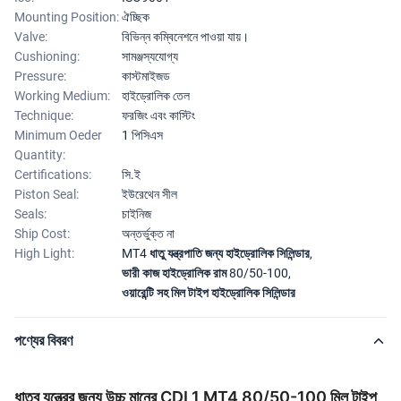
Mounting Position:
ঐচ্ছিক
Valve:
বিভিন্ন কম্বিনেশনে পাওয়া যায়।
Cushioning:
সামঞ্জস্যযোগ্য
Pressure:
কাস্টমাইজড
Working Medium:
হাইড্রোলিক তেল
Technique:
ফরজিং এবং কাস্টিং
Minimum Oeder
1 পিসিএস
Quantity:
Certifications:
সি.ই
Piston Seal:
ইউরেথেন সীল
Seals:
চাইনিজ
Ship Cost:
অন্তর্ভুক্ত না
High Light:
MT4 ধাতু যন্ত্রপাতি জন্য হাইড্রোলিক সিলিন্ডার
,
ভারী কাজ হাইড্রোলিক রাম 80/50-100
,
ওয়ারেন্টি সহ মিল টাইপ হাইড্রোলিক সিলিন্ডার
পণ্যের বিবরণ
ধাতব যন্ত্রের জন্য উচ্চ মানের CDL1 MT4 80/50-100 মিল টাইপ