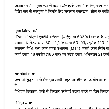
उत्पाद उपयोग: मुख्य रूप से मध्यम और हल्के उद्योगों के लिए स्व
विशेष रूप से उपयुक्त है जिनके लिए लगातार रखरखाव, सील के प्रति
मुख्य विशिष्टताएँ:
मॉडल: सीडीएल1 एमटी4 श्रृंखला (आईएसओ 6020/1 मानक के अनु
आकार: सिलेंडर व्यास 80 मिमी/रॉड व्यास 50 मिमी/स्ट्रोक 100 मि
स्थापना विधि: मध्य कान शाफ्ट स्थापना (MT4), मल्टी एंगल स्विंग 
कार्य दबाव: 16 एमपीए (160 बार) का रेटेड दबाव, अधिकतम 21 ए
तकनीकी लाभ:
उच्च परिशुद्धता मार्गदर्शन: एक लम्बी गाइड आस्तीन का उपयोग कर
है।
विभेदक डिज़ाइन: तेजी से विस्तार कार्रवाई प्राप्त करने के लिए पिस्ट
विभेदन लाभ:
समान उत्पादों की तुलना में, गुओयू हाइड्रोलिक की सीडीएल1 श्रृंख