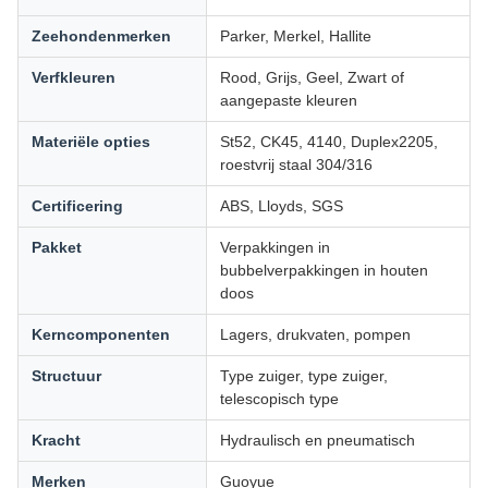
Zeehondenmerken
Parker, Merkel, Hallite
Verfkleuren
Rood, Grijs, Geel, Zwart of
aangepaste kleuren
Materiële opties
St52, CK45, 4140, Duplex2205,
roestvrij staal 304/316
Certificering
ABS, Lloyds, SGS
Pakket
Verpakkingen in
bubbelverpakkingen in houten
doos
Kerncomponenten
Lagers, drukvaten, pompen
Structuur
Type zuiger, type zuiger,
telescopisch type
Kracht
Hydraulisch en pneumatisch
Merken
Guoyue