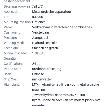
bestelhoeveelheid
Betalingsvoorwaarden
T/TL/C
Application:
Metallurgische apparatuur
Iso:
ISO9001
Mounting Position:
Optioneel
Valve:
Verkrijgbaar in verschillende combinaties.
Cushioning:
Verstelbaar
Pressure:
Aangepast
Working Medium:
Hydraulische olie
Technique:
Smeden en gieten
Minimum Oeder
1 STKS
Quantity:
Certifications:
24 uur
Piston Seal:
urethaan afdichting
Seals:
Chinese
Ship Cost:
niet omvatten
High Light:
MT4 hydraulische cilinder voor metallurgische
machines
,
zware hydraulische ram 80/50-100
,
hydraulische cilinder van het molentijdperk met
garantie