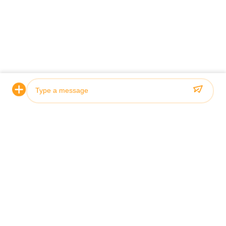
Photo
인증 및 품질
Video Call
우리의 수압 실린더는 엄격한 품질 표준을 충족하고 ABS, 로이
드스, SGS를 포함한 주요 분류 협회에 의해 인증됩니다.
Audio Call