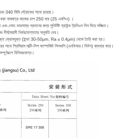
বং 340 মিমি স্ট্রোকের সাথে রয়েছে।
জাইন করা নামমাত্র কাজের চাপ 250 বার (25 এমপিএ) ।
ং লোড ভারসাম্য প্রদানের জন্য সুনির্দিষ্ট গ্রাউন্ড ট্রনিওন পিন দিয়ে সজ্জিত।
এবং দীর্ঘমেয়াদী নির্ভরযোগ্যতার অনুমতি দেয়।
এবং শক্ত ক্রোমযুক্ত (ঠান্ডা 30-50μm, Ra ≤ 0.4μm) থেকে তৈরি করা হয়।
ারের সাথে প্রিমিয়াম মাল্টি-লিপ কম্পোজিট সিলগুলি (এনবিআর / ভিটন) ব্যবহার করে।
ম্পূর্ণরূপে বিনিময়যোগ্য।