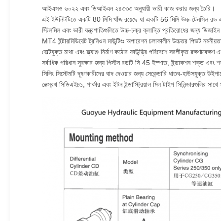
আইএসও ৬০২২ এবং ডিআইএন ২৪৩৩৩ অনুযায়ী ভারী কাজ করার জন্য তৈরি।
এই ইউনিটটিতে একটি 80 মিমি খাঁজ রয়েছে যা একটি 56 মিমি উচ্চ-টেনসিল রড এ
স্টিলমিল এবং ভারী যন্ত্রপাতিগুলিতে উচ্চ-চক্র ক্লান্তি প্রতিরোধের জন্য ডি
MT4 ইন্টারমিডিয়েট ট্রনিওন মাউন্টিংঃ অপারেশন চলাকালীন উচ্চতর পিভট নমনীয়তা এব
বোল্টযুক্ত মাথা এবং ফ্ল্যাঞ্জ নির্মাণ কঠোর ফাউন্ড্রি পরিবেশে সরলীকৃত রক্ষণাবেক্ষণ 
সর্বাধিক পরিধান সুরক্ষার জন্য পিস্টন রডটি সি 45 ইস্পাত, ইন্ডাকশন শক্ত 
সিলিং সিস্টেমটি দূষণকারীদের বাদ দেওয়ার জন্য সেকেন্ডারি ধাতব-হাউসযুক্ত উইপ
রেক্স্রথ সিডিএইচ১, পার্কার এবং ইটন ইন্ডাস্ট্রিয়াল মিল টাইপ সিলিন্ডারগুলির সাথে স