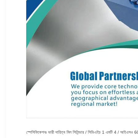
স্পেসিফিকেশনঃ ভারী দায়িত্ব মিল সিলিন্ডার / সিডিএইচ 1 এমটি 4 / আইএসও 6022 /