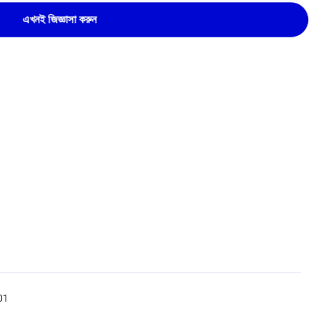
এখনই জিজ্ঞাসা করুন
01