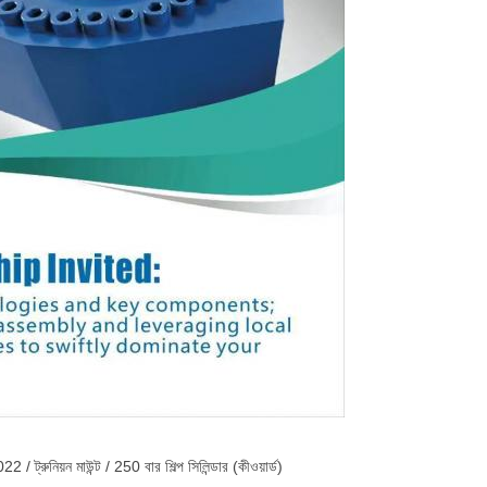
 ট্রুনিয়ন মাউন্ট / 250 বার শিল্প সিলিন্ডার (কীওয়ার্ড)