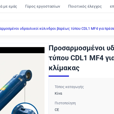
ά με εμάς
Γύρος εργοστασίων
Ποιοτικός έλεγχος
ε
αρμοσμένοι υδραυλικοί κύλινδροι βαρέως τύπου CDL1 MF4 για πρέσ
Προσαρμοσμένοι υδ
τύπου CDL1 MF4 γι
κλίμακας
Τόπος καταγωγής
Κίνα
Πιστοποίηση
CE