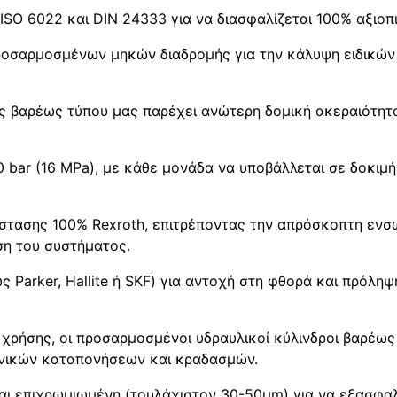
O 6022 και DIN 24333 για να διασφαλίζεται 100% αξιοπι
προσαρμοσμένων μηκών διαδρομής για την κάλυψη ειδικώ
βαρέως τύπου μας παρέχει ανώτερη δομική ακεραιότητα 
0 bar (16 MPa), με κάθε μονάδα να υποβάλλεται σε δοκιμή
άστασης 100% Rexroth, επιτρέποντας την απρόσκοπτη ε
ση του συστήματος.
 Parker, Hallite ή SKF) για αντοχή στη φθορά και πρόλη
ς χρήσης, οι προσαρμοσμένοι υδραυλικοί κύλινδροι βαρέ
ονικών καταπονήσεων και κραδασμών.
ι επιχρωμιωμένη (τουλάχιστον 30-50μm) για να εξασφαλί