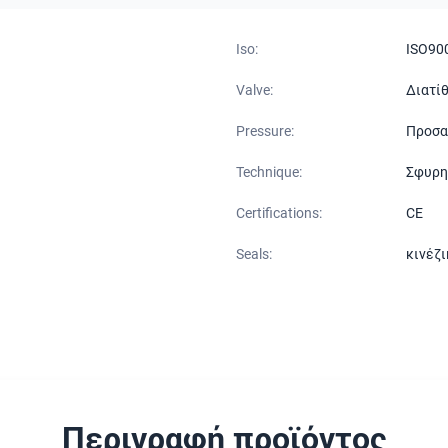
Iso:
ISO90
Valve:
Διατί
Pressure:
Προσα
Technique:
Σφυρη
Certifications:
CE
Seals:
κινέζι
Περιγραφή προϊόντος