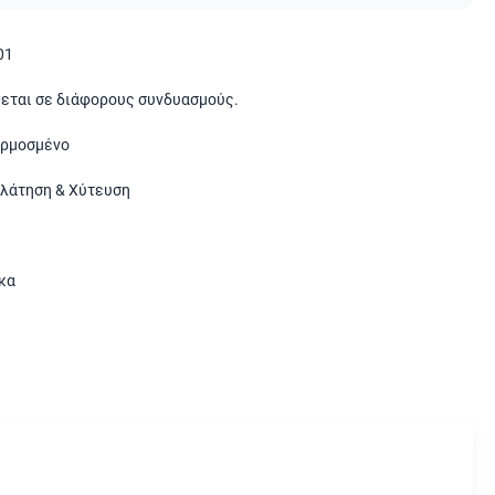
01
θεται σε διάφορους συνδυασμούς.
ρμοσμένο
λάτηση & Χύτευση
κα