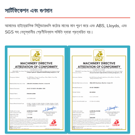
সার্টিফিকেশন এবং গুণমান
আমাদের হাইড্রোলিক সিলিন্ডারগুলি কঠোর মানের মান পূরণ করে এবং ABS, Lloyds, এবং
SGS সহ নেতৃস্থানীয় শ্রেণীবিন্যাস সমিতি দ্বারা প্রত্যয়িত হয়।