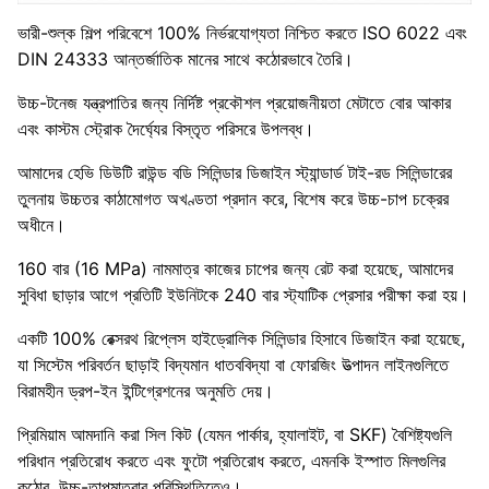
ভারী-শুল্ক শিল্প পরিবেশে 100% নির্ভরযোগ্যতা নিশ্চিত করতে ISO 6022 এবং
DIN 24333 আন্তর্জাতিক মানের সাথে কঠোরভাবে তৈরি।
উচ্চ-টনেজ যন্ত্রপাতির জন্য নির্দিষ্ট প্রকৌশল প্রয়োজনীয়তা মেটাতে বোর আকার
এবং কাস্টম স্ট্রোক দৈর্ঘ্যের বিস্তৃত পরিসরে উপলব্ধ।
আমাদের হেভি ডিউটি ​​রাউন্ড বডি সিলিন্ডার ডিজাইন স্ট্যান্ডার্ড টাই-রড সিলিন্ডারের
তুলনায় উচ্চতর কাঠামোগত অখণ্ডতা প্রদান করে, বিশেষ করে উচ্চ-চাপ চক্রের
অধীনে।
160 বার (16 MPa) নামমাত্র কাজের চাপের জন্য রেট করা হয়েছে, আমাদের
সুবিধা ছাড়ার আগে প্রতিটি ইউনিটকে 240 বার স্ট্যাটিক প্রেসার পরীক্ষা করা হয়।
একটি 100% রেক্সরথ রিপ্লেস হাইড্রোলিক সিলিন্ডার হিসাবে ডিজাইন করা হয়েছে,
যা সিস্টেম পরিবর্তন ছাড়াই বিদ্যমান ধাতববিদ্যা বা ফোরজিং উত্পাদন লাইনগুলিতে
বিরামহীন ড্রপ-ইন ইন্টিগ্রেশনের অনুমতি দেয়।
প্রিমিয়াম আমদানি করা সিল কিট (যেমন পার্কার, হ্যালাইট, বা SKF) বৈশিষ্ট্যগুলি
পরিধান প্রতিরোধ করতে এবং ফুটো প্রতিরোধ করতে, এমনকি ইস্পাত মিলগুলির
কঠোর, উচ্চ-তাপমাত্রার পরিস্থিতিতেও।