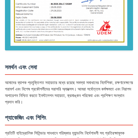
সমর্থন এবং সেবা
আমাদের ব্যাপক প্রযুক্তিগত সহায়তার মধ্যে রয়েছে সমস্যা সমাধানের নির্দেশিকা, রক্ষণাবেক্ষণের
পরামর্শ এবং বিশেষ প্রকৌশলীদের সরাসরি অ্যাক্সেস। আমরা সর্বোত্তম কর্মক্ষমতা এবং নিরাপদ
অপারেশন নিশ্চিত করতে ইনস্টলেশন সহায়তা, ক্রমাঙ্কন পরিষেবা এবং প্রশিক্ষণ সংস্থান
প্রদান করি।
প্যাকেজিং এবং শিপিং
প্রতিটি হাইড্রোলিক সিলিন্ডার সাবধানে পরিষ্কার হ্যান্ডলিং নির্দেশাবলী সহ প্রতিরক্ষামূলক