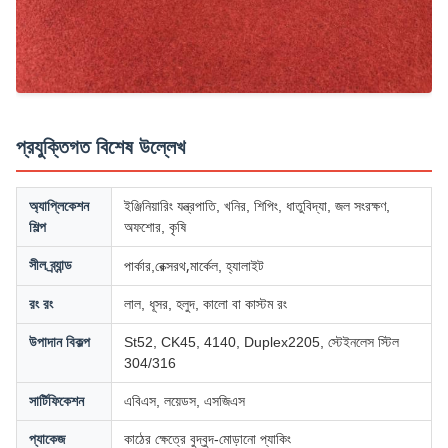
প্রযুক্তিগত বিশেষ উল্লেখ
অ্যাপ্লিকেশন
ইঞ্জিনিয়ারিং যন্ত্রপাতি, খনির, শিপিং, ধাতুবিদ্যা, জল সংরক্ষণ,
শিল্প
অফশোর, কৃষি
রেক্সরথ,
সীল ব্র্যান্ড
পার্কার,
মার্কেল, হ্যালাইট
রং রং
লাল, ধূসর, হলুদ, কালো বা কাস্টম রং
উপাদান বিকল্প
St52, CK45, 4140, Duplex2205, স্টেইনলেস স্টিল
304/316
সার্টিফিকেশন
এবিএস, লয়েডস, এসজিএস
প্যাকেজ
কাঠের ক্ষেত্রে বুদ্বুদ-মোড়ানো প্যাকিং