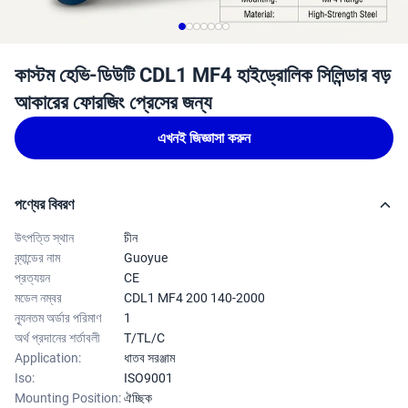
কাস্টম হেভি-ডিউটি ​​CDL1 MF4 হাইড্রোলিক সিলিন্ডার বড়
আকারের ফোরজিং প্রেসের জন্য
এখনই জিজ্ঞাসা করুন
পণ্যের বিবরণ
উৎপত্তি স্থান
চীন
ব্র্যান্ডের নাম
Guoyue
প্রত্যয়ন
CE
মডেল নম্বর
CDL1 MF4 200 140-2000
ন্যূনতম অর্ডার পরিমাণ
1
অর্থ প্রদানের শর্তাবলী
T/TL/C
Application:
ধাতব সরঞ্জাম
Iso:
ISO9001
Mounting Position:
ঐচ্ছিক