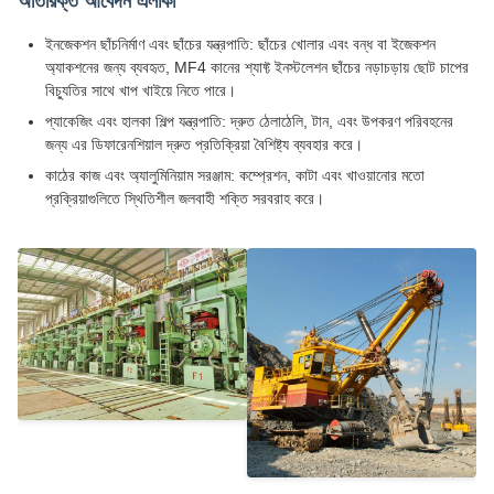
অতিরিক্ত আবেদন এলাকা
ইনজেকশন ছাঁচনির্মাণ এবং ছাঁচের যন্ত্রপাতি: ছাঁচের খোলার এবং বন্ধ বা ইজেকশন
অ্যাকশনের জন্য ব্যবহৃত, MF4 কানের শ্যাফ্ট ইনস্টলেশন ছাঁচের নড়াচড়ায় ছোট চাপের
বিচ্যুতির সাথে খাপ খাইয়ে নিতে পারে।
প্যাকেজিং এবং হালকা শিল্প যন্ত্রপাতি: দ্রুত ঠেলাঠেলি, টান, এবং উপকরণ পরিবহনের
জন্য এর ডিফারেনশিয়াল দ্রুত প্রতিক্রিয়া বৈশিষ্ট্য ব্যবহার করে।
কাঠের কাজ এবং অ্যালুমিনিয়াম সরঞ্জাম: কম্প্রেশন, কাটা এবং খাওয়ানোর মতো
প্রক্রিয়াগুলিতে স্থিতিশীল জলবাহী শক্তি সরবরাহ করে।