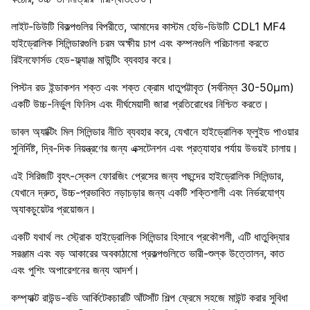
লাইট-ডিউটি ​​বিকল্পগুলির বিপরীতে, আমাদের কাস্টম হেভি-ডিউটি ​​CDL1 MF4
হাইড্রোলিক সিলিন্ডারগুলি চরম অক্ষীয় চাপ এবং কম্পনগুলি পরিচালনা করতে
রিইনফোর্সড হেড-ফ্ল্যাঞ্জ মাউন্টিং ব্যবহার করে।
পিস্টন রড ইন্ডাকশন শক্ত এবং শক্ত ক্রোম ধাতুপট্টাবৃত (সর্বনিম্ন 30-50μm)
একটি উচ্চ-নির্ভুল ফিনিস এবং দীর্ঘমেয়াদী জারা প্রতিরোধের নিশ্চিত করতে।
ডাবল অ্যাক্টিং মিল সিলিন্ডার নীতি ব্যবহার করে, যেখানে হাইড্রোলিক ফ্লুইড পাওয়ার
সুনির্দিষ্ট, দ্বি-দিক নিয়ন্ত্রণের জন্য এক্সটেনশন এবং প্রত্যাহার পর্যায় উভয়ই চালায়।
এই সিরিজটি বৃহৎ-স্কেল ফোরজিং প্রেসের জন্য পছন্দের হাইড্রোলিক সিলিন্ডার,
যেখানে দ্রুত, উচ্চ-প্রভাবিত নড়াচড়ার জন্য একটি শক্তিশালী এবং নির্ভরযোগ্য
অ্যাকচুয়েটর প্রয়োজন।
একটি যথার্থ লং স্ট্রোক হাইড্রোলিক সিলিন্ডার হিসাবে প্রকৌশলী, এটি ধাতুবিদ্যার
সরঞ্জাম এবং বড় আকারের অবকাঠামো প্রকল্পগুলিতে ভারী-শুল্ক উত্তোলন, কাত
এবং পুশিং অপারেশনের জন্য আদর্শ।
কম্প্যাক্ট রাউন্ড-বডি আর্কিটেকচারটি আঁটসাঁট শিল্প ফ্রেমে সহজে মাউন্ট করার সুবিধা