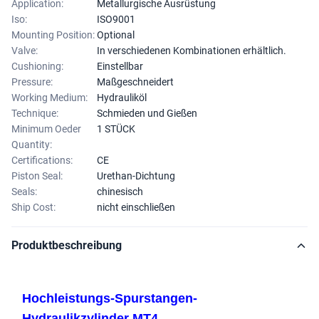
Application:
Metallurgische Ausrüstung
Iso:
ISO9001
Mounting Position:
Optional
Valve:
In verschiedenen Kombinationen erhältlich.
Cushioning:
Einstellbar
Pressure:
Maßgeschneidert
Working Medium:
Hydrauliköl
Technique:
Schmieden und Gießen
Minimum Oeder
1 STÜCK
Quantity:
Certifications:
CE
Piston Seal:
Urethan-Dichtung
Seals:
chinesisch
Ship Cost:
nicht einschließen
Produktbeschreibung
Hochleistungs-Spurstangen-
Hydraulikzylinder MT4,