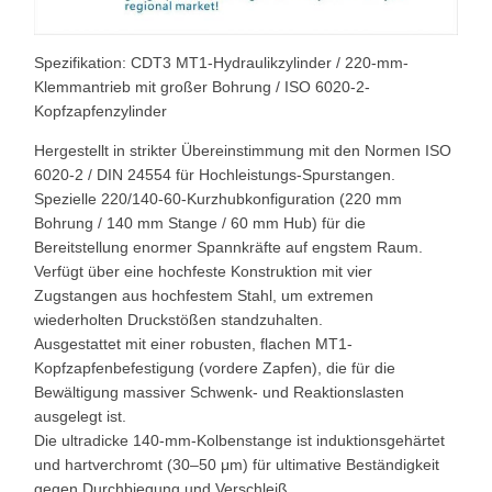
Spezifikation: CDT3 MT1-Hydraulikzylinder / 220-mm-
Klemmantrieb mit großer Bohrung / ISO 6020-2-
Kopfzapfenzylinder
Hergestellt in strikter Übereinstimmung mit den Normen ISO
6020-2 / DIN 24554 für Hochleistungs-Spurstangen.
Spezielle 220/140-60-Kurzhubkonfiguration (220 mm
Bohrung / 140 mm Stange / 60 mm Hub) für die
Bereitstellung enormer Spannkräfte auf engstem Raum.
Verfügt über eine hochfeste Konstruktion mit vier
Zugstangen aus hochfestem Stahl, um extremen
wiederholten Druckstößen standzuhalten.
Ausgestattet mit einer robusten, flachen MT1-
Kopfzapfenbefestigung (vordere Zapfen), die für die
Bewältigung massiver Schwenk- und Reaktionslasten
ausgelegt ist.
Die ultradicke 140-mm-Kolbenstange ist induktionsgehärtet
und hartverchromt (30–50 μm) für ultimative Beständigkeit
gegen Durchbiegung und Verschleiß.