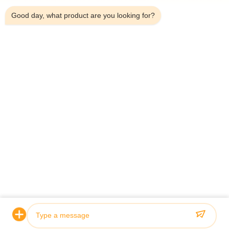
Good day, what product are you looking for?
Zertifizierung & Qualität
Unsere Hydraulikzylinder erfüllen strenge Qualitätsstandards
und sind von führenden Klassifizierungsgesellschaften wie
ABS, Lloyds und SGS zertifiziert.