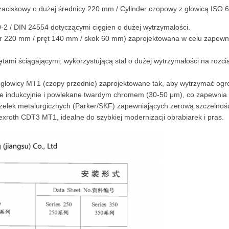
 zaciskowy o dużej średnicy 220 mm / Cylinder czopowy z głowicą ISO 
2 / DIN 24554 dotyczącymi cięgien o dużej wytrzymałości.
wór 220 mm / pręt 140 mm / skok 60 mm) zaprojektowana w celu zapew
ętami ściągającymi, wykorzystującą stal o dużej wytrzymałości na rozc
głowicy MT1 (czopy przednie) zaprojektowane tak, aby wytrzymać ogro
e indukcyjnie i powlekane twardym chromem (30-50 μm), co zapewnia n
elek metalurgicznych (Parker/SKF) zapewniających zerową szczelność 
roth CDT3 MT1, idealne do szybkiej modernizacji obrabiarek i pras.