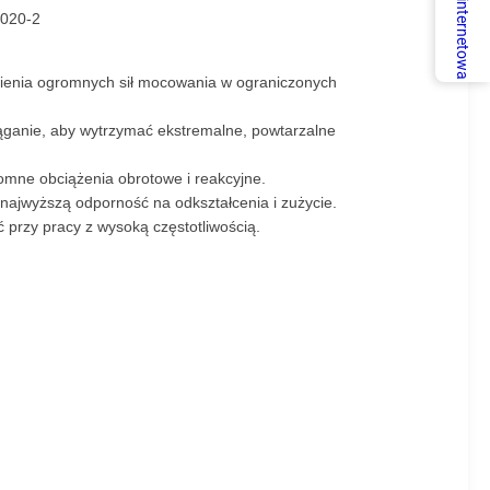
Usługa internetowa
6020-2
nienia ogromnych sił mocowania w ograniczonych
iąganie, aby wytrzymać ekstremalne, powtarzalne
mne obciążenia obrotowe i reakcyjne.
ajwyższą odporność na odkształcenia i zużycie.
przy pracy z wysoką częstotliwością.