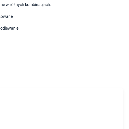
ne w różnych kombinacjach.
sowane
i odlewanie
i