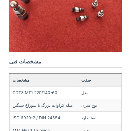
مشخصات فنی
صفت
مشخصات
مدل
CDT3 MT1 220/140-60
نوع سری
میله کراوات بزرگ با سوراخ سنگین
استاندارد
ISO 6020-2 / DIN 24554
نصب
MT1 Head Trunnion