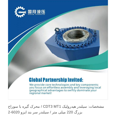
مشخصات: سیلندر هیدرولیک CDT3 MT1 / محرک گیره با سوراخ
بزرگ 220 میلی متر / سیلندر سر بند ایزو 6020-2