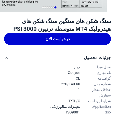
گ شکن های سنگین سنگ شکن های
ک MT4 متوسطه ترنیون 3000 PSI
درخواست الان
ئیات محصول
 مبدا
چین
 تجاری
Guoyue
هینامه
CE
ره مدل
220/140-60
قل مقدار
1
ارش
یط پرداخت
T/TL/C
Applicati
تجهیزات متالورژیکی
ISO9001