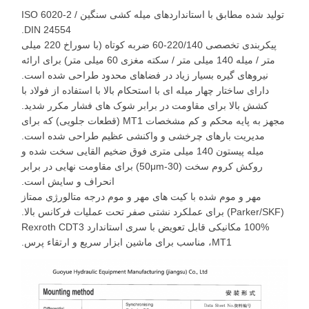
تولید شده مطابق با استانداردهای میله کشی سنگین ISO 6020-2 /
DIN 24554.
پیکربندی تخصصی 220/140-60 ضربه کوتاه (با سوراخ 220 میلی
متر / میله 140 میلی متر / سکته مغزی 60 میلی متر) برای ارائه
نیروهای گیره بسیار زیاد در فضاهای محدود طراحی شده است.
دارای ساختار چهار میله ای با استحکام بالا با استفاده از فولاد با
کشش بالا برای مقاومت در برابر شوک های فشار مکرر شدید.
مجهز به پایه محکم و کم مشخصات MT1 (قطعات جلویی) که برای
مدیریت بارهای چرخشی و واکنشی عظیم طراحی شده است.
میله پیستون 140 میلی متری فوق ضخیم القایی سخت شده و
روکش کروم سخت (30-50μm) برای مقاومت نهایی در برابر
انحراف و سایش است.
مهر و موم شده با کیت های مهر و موم درجه متالورژی ممتاز
(Parker/SKF) برای عملکرد نشتی صفر تحت عملیات فرکانس بالا.
100% مکانیکی قابل تعویض با سری استاندارد Rexroth CDT3
MT1، مناسب برای ماشین ابزار سریع و ارتقاء پرس.