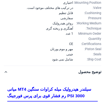
Mounting Positi
اختیاری
Val
در ترکیب های مختلف موجود است.
Cushioni
قابل تنظیم
Pressu
سفارشی
Working Medi
روغن هیدرولیک
Techniq
آهنگری و ریخته گری
Minimum Oe
1 عدد
Quanti
CE
Certificatio
Piston Se
مهر و موم یورتان
Sea
چینی
Ship Co
شامل نمی شود
ضیح محصول
سیلندر هیدرولیک میله کراوات سنگین MT4 میانی
3000 PSI رم فشار قوی برای پرس فورجینگ