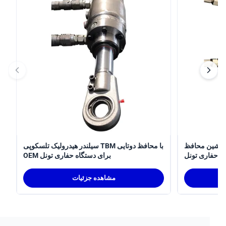
سیلندر هیدرولیک تلسکوپی
سیلندر هیدرولیک تلسکوپی TBM با محافظ دوتایی
ری تونل
OEM برای دستگاه حفاری تونل
مشاهده جزئیات