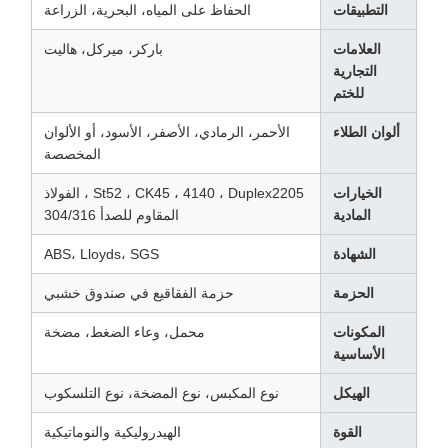
التطبيقات
الحفاظ على المياه، البحرية، الزراعة
العلامات
باركر، ميركل، هاليت
التجارية
للختم
ألوان الطلاء
الأحمر، الرمادي، الأصفر، الأسود، أو الألوان
المخصصة
الخيارات
St52 ، CK45 ، 4140 ، Duplex2205 ، الفولاذ
المادية
المقاوم للصدأ 304/316
الشهادة
ABS، Lloyds، SGS
الحزمة
حزمة الفقاقيع في صندوق خشبي
المكونات
محمل، وعاء الضغط، مضخة
الأساسية
الهيكل
نوع المكبس، نوع المضخة، نوع التلسكوب
القوة
الهيدروليكية والنوماتيكية