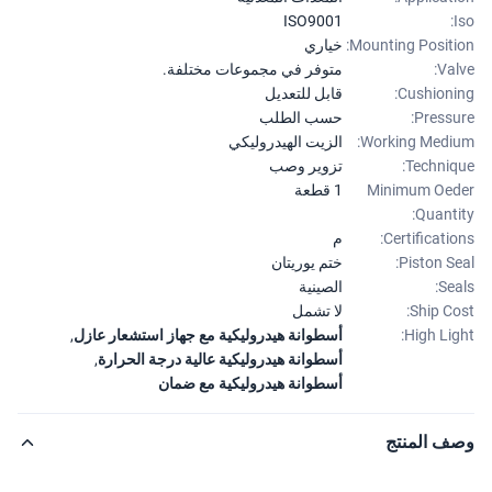
ISO9001
Mounting Positi
خياري
Val
متوفر في مجموعات مختلفة.
Cushioni
قابل للتعديل
Pressu
حسب الطلب
Working Medi
الزيت الهيدروليكي
Techniq
تزوير وصب
Minimum Oe
1 قطعة
Quanti
Certificatio
م
Piston Se
ختم يوريتان
Sea
الصينية
Ship Co
لا تشمل
High Lig
أسطوانة هيدروليكية مع جهاز استشعار عازل
,
أسطوانة هيدروليكية عالية درجة الحرارة
,
أسطوانة هيدروليكية مع ضمان
ف المنتج