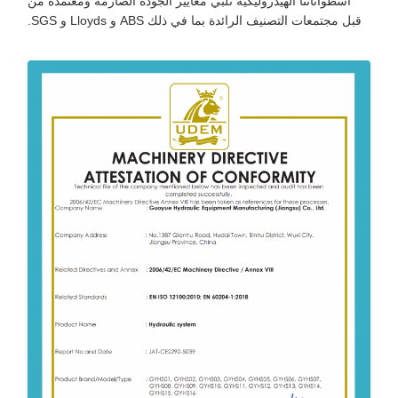
أسطواناتنا الهيدروليكية تلبي معايير الجودة الصارمة ومعتمدة من
قبل مجتمعات التصنيف الرائدة بما في ذلك ABS و Lloyds و SGS.