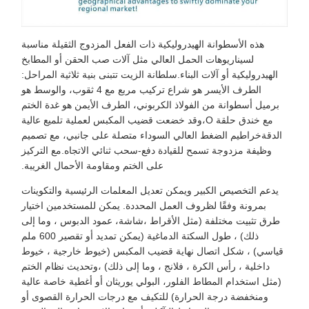
هذه الأسطوانة الهيدروليكية ذات الفعل المزدوج الثقيلة مناسبة
لسيناريوهات الحمل العالي مثل آلات صب الحقن أو المطابخ
الهيدروليكية أو آلات البناء.سلطانة الزيت تتبنى بنية ثلاثية المراحل:
الطرف الأيسر هو شراع تركيب مربع مع 4 ثقوب، والوسط هو
برميل أسطوانة من الفولاذ الكربوني، الطرف الأيمن هو غدة الختم
مع خندق حلقة O،وقد خضعت قضيب المكبس لعملية تلميع عالية
الدقةخراطيم الضغط العالي السوداء متصلة على جانبي، مع تصميم
وظيفة مزدوجة تسمح للقيادة دفع-سحب ثنائي الاتجاه.مع التركيز
على الختم ومقاومة الأحمال الغريبة.
يدعم التخصيص الكبير ويمكن تعديل المعلمات الرئيسية والتكوينات
بمرونة وفقًا لظروف العمل المحددة. يمكن للمستخدمين اختيار
طرق تثبيت مختلفة (مثل الأقراط ،شاشة، عمود الدبوس ، وما إلى
ذلك) ، طول السكتة الدماغية (يمكن تمديد أو تقصير 600 ملم
قياسي) ، شكل اتصال نهاية قضيب المكبس (خيوط خارجية ، خيوط
داخلية ، رأس الكرة ، فلانج ، وما إلى ذلك) ،وتحديث نظام الختم
(مثل استخدام المطاط الفلور، البولي يوريثان أو أغطية خاصة عالية
ومنخفضة درجة الحرارة) للتكيف مع درجات الحرارة القصوى أو