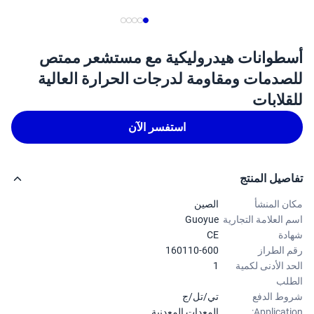
طوانات هيدروليكية مع مستشعر ممتص
صدمات ومقاومة لدرجات الحرارة العالية
قلابات
استفسر الآن
صيل المنتج
ن المنشأ
الصين
 العلامة التجارية
Guoyue
دة
CE
 الطراز
160110-600
د الأدنى لكمية
1
لب
ط الدفع
تي/تل/ج
Applicati
المعدات المعدنية