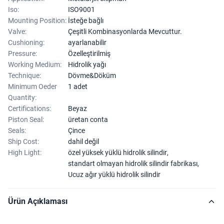
Iso:
ISO9001
Mounting Position:
İsteğe bağlı
Valve:
Çeşitli Kombinasyonlarda Mevcuttur.
Cushioning:
ayarlanabilir
Pressure:
Özelleştirilmiş
Working Medium:
Hidrolik yağı
Technique:
Dövme&Döküm
Minimum Oeder
1 adet
Quantity:
Certifications:
Beyaz
Piston Seal:
üretan conta
Seals:
Çince
Ship Cost:
dahil değil
High Light:
özel yüksek yüklü hidrolik silindir
,
standart olmayan hidrolik silindir fabrikası
,
Ucuz ağır yüklü hidrolik silindir
Ürün Açıklaması