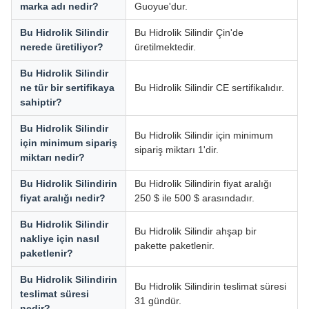
marka adı nedir?
Guoyue'dur.
Bu Hidrolik Silindir
Bu Hidrolik Silindir Çin'de
nerede üretiliyor?
üretilmektedir.
Bu Hidrolik Silindir
ne tür bir sertifikaya
Bu Hidrolik Silindir CE sertifikalıdır.
sahiptir?
Bu Hidrolik Silindir
Bu Hidrolik Silindir için minimum
için minimum sipariş
sipariş miktarı 1'dir.
miktarı nedir?
Bu Hidrolik Silindirin
Bu Hidrolik Silindirin fiyat aralığı
fiyat aralığı nedir?
250 $ ile 500 $ arasındadır.
Bu Hidrolik Silindir
Bu Hidrolik Silindir ahşap bir
nakliye için nasıl
pakette paketlenir.
paketlenir?
Bu Hidrolik Silindirin
Bu Hidrolik Silindirin teslimat süresi
teslimat süresi
31 gündür.
nedir?