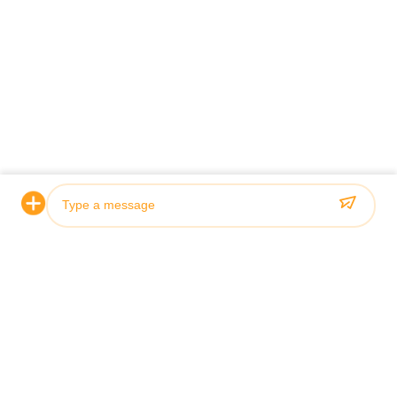
Hidrolik silindir
teleskopik hidrolik silindir
özel silindirler
Şunlar da hoşunuza gidebilir
Photo
Video Call
Audio Call