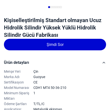
Kişiselleştirilmiş Standart olmayan Ucuz
Hidrolik Silindir Yüksek Yüklü Hidrolik
Silindir Gücü Fabrikası
Şimdi Sor
Ürün detayları
Menşe Yeri
Çin
Marka Adı
Guoyue
Sertifikasyon
CE
Model Numarası
CDH1 MT4 50-36-210
Minimum Sipariş
1
Miktarı
Ödeme Şartları
T/TL/C
Application:
Metalurjik ekipman