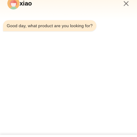
xiao
9:04 PM
Você pode igualmente gostar
Good day, what product are you looking for?