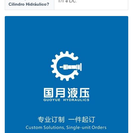
T/T e L/C.
Cilindro Hidráulico?