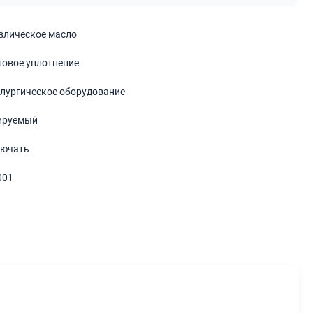
влическое масло
новое уплотнение
лургическое оборудование
ируемый
лючать
001