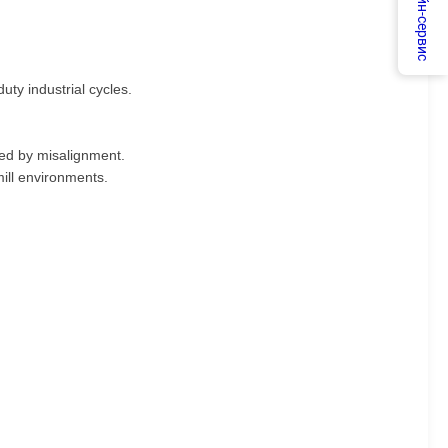
Онлайн-сервис
ty industrial cycles.
used by misalignment.
ill environments.
.