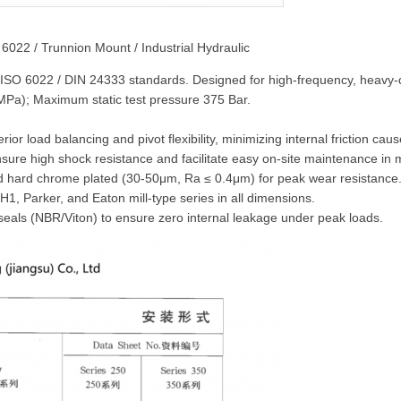
 6022 / Trunnion Mount / Industrial Hydraulic
ISO 6022 / DIN 24333 standards. Designed for high-frequency, heavy-du
MPa); Maximum static test pressure 375 Bar.
r load balancing and pivot flexibility, minimizing internal friction ca
sure high shock resistance and facilitate easy on-site maintenance in m
nd hard chrome plated (30-50μm, Ra ≤ 0.4μm) for peak wear resistance
H1, Parker, and Eaton mill-type series in all dimensions.
eals (NBR/Viton) to ensure zero internal leakage under peak loads.