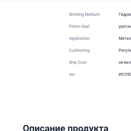
Working Medium:
Гидра
Piston Seal:
урета
Application:
Метал
Cushioning:
Регул
Ship Cost:
не вк
Iso:
ИСО9
Описание продукта