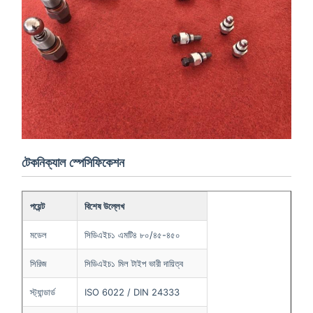
টেকনিক্যাল স্পেসিফিকেশন
পয়েন্ট
বিশেষ উল্লেখ
মডেল
সিডিএইচ১ এমটি৪ ৮০/৪৫-৪৫০
সিরিজ
সিডিএইচ১ মিল টাইপ ভারী দায়িত্ব
স্ট্যান্ডার্ড
ISO 6022 / DIN 24333