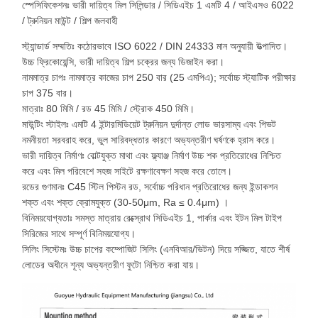
স্পেসিফিকেশনঃ ভারী দায়িত্ব মিল সিলিন্ডার / সিডিএইচ 1 এমটি 4 / আইএসও 6022
/ ট্রুনিয়ন মাউন্ট / শিল্প জলবাহী
স্ট্যান্ডার্ড সম্মতিঃ কঠোরভাবে ISO 6022 / DIN 24333 মান অনুযায়ী উত্পাদিত।
উচ্চ ফ্রিকোয়েন্সি, ভারী দায়িত্ব শিল্প চক্রের জন্য ডিজাইন করা।
নামমাত্র চাপঃ নামমাত্র কাজের চাপ 250 বার (25 এমপিএ); সর্বোচ্চ স্ট্যাটিক পরীক্ষার
চাপ 375 বার।
মাত্রাঃ 80 মিমি / রড 45 মিমি / স্ট্রোক 450 মিমি।
মাউন্টিং স্টাইলঃ এমটি 4 ইন্টারমিডিয়েট ট্রুনিয়ন দুর্দান্ত লোড ভারসাম্য এবং পিভট
নমনীয়তা সরবরাহ করে, ভুল সারিবদ্ধতার কারণে অভ্যন্তরীণ ঘর্ষণকে হ্রাস করে।
ভারী দায়িত্ব নির্মাণঃ বোল্টযুক্ত মাথা এবং ফ্ল্যাঞ্জ নির্মাণ উচ্চ শক প্রতিরোধের নিশ্চিত
করে এবং মিল পরিবেশে সহজ সাইটে রক্ষণাবেক্ষণ সহজ করে তোলে।
রডের গুণমানঃ C45 স্টিল পিস্টন রড, সর্বোচ্চ পরিধান প্রতিরোধের জন্য ইন্ডাকশন
শক্ত এবং শক্ত ক্রোমযুক্ত (30-50μm, Ra ≤ 0.4μm) ।
বিনিময়যোগ্যতাঃ সমস্ত মাত্রায় রেক্স্রোথ সিডিএইচ 1, পার্কার এবং ইটন মিল টাইপ
সিরিজের সাথে সম্পূর্ণ বিনিময়যোগ্য।
সিলিং সিস্টেমঃ উচ্চ চাপের কম্পোজিট সিলিং (এনবিআর/ভিটন) দিয়ে সজ্জিত, যাতে শীর্ষ
লোডের অধীনে শূন্য অভ্যন্তরীণ ফুটো নিশ্চিত করা যায়।