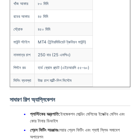
খাঁজ আকার
৮০ মিমি
রডের আকার
৪৫ মিমি
স্ট্রোক
৪৫০ মিমি
মাউন্ট স্টাইল
MT4 (ইন্টারমিডিয়েট ট্রুনিয়ন মাউন্ট)
নামমাত্র চাপ
250 বার (25 এমপিএ)
পিস্টন রড
হার্ড ক্রোম প্ল্যাট (এইচআরসি ৫৫-৬০)
সিলিং ব্যবস্থা
উচ্চ চাপ মাল্টি-লিপ সিস্টেম
সাধারণ শিল্প অ্যাপ্লিকেশন
প্লাস্টিকের যন্ত্রপাতি:
ইনজেকশন মোল্ডিং মেশিনের ইজেক্টর মেশিন এবং
কোর টানার ডিভাইস
প্রেস ফিটিং সরঞ্জামঃ
লেয়ার প্রেস ফিটিং এবং শ্যাফ্ট স্লিভ সমাবেশ
অপারেশন