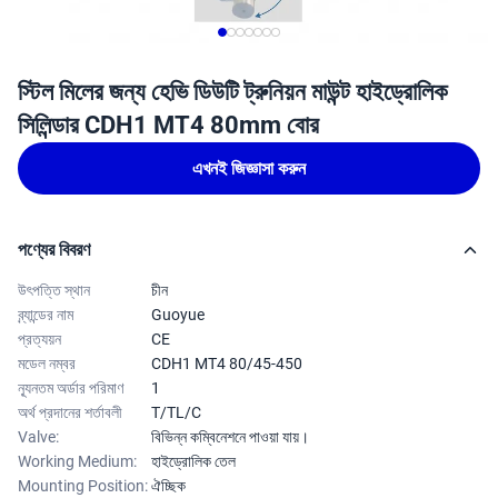
স্টিল মিলের জন্য হেভি ডিউটি ​​ট্রুনিয়ন মাউন্ট হাইড্রোলিক
সিলিন্ডার CDH1 MT4 80mm বোর
এখনই জিজ্ঞাসা করুন
পণ্যের বিবরণ
উৎপত্তি স্থান
চীন
ব্র্যান্ডের নাম
Guoyue
প্রত্যয়ন
CE
মডেল নম্বর
CDH1 MT4 80/45-450
ন্যূনতম অর্ডার পরিমাণ
1
অর্থ প্রদানের শর্তাবলী
T/TL/C
Valve:
বিভিন্ন কম্বিনেশনে পাওয়া যায়।
Working Medium:
হাইড্রোলিক তেল
Mounting Position:
ঐচ্ছিক