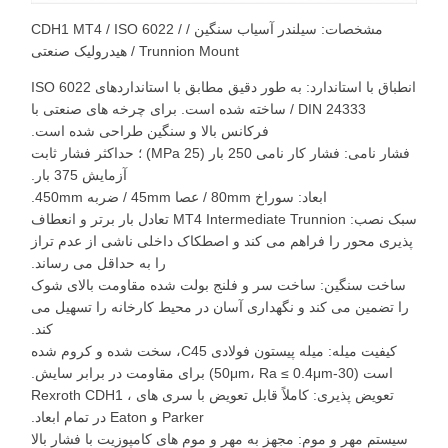
مشخصات: سیلندر آسیاب سنگین / CDH1 MT4 / ISO 6022 /
Trunnion Mount / هیدرولیک صنعتی
انطباق با استاندارد: به طور دقیق مطابق با استانداردهای ISO 6022
/ DIN 24333 ساخته شده است. برای چرخه های صنعتی با
فرکانس بالا و سنگین طراحی شده است.
فشار نامی: فشار کار نامی 250 بار (25 MPa) ؛ حداکثر فشار ثابت
آزمایش 375 بار.
ابعاد: سوراخ 80mm / عصا 45mm / ضربه 450mm.
سبک نصب: MT4 Intermediate Trunnion تعادل بار برتر و انعطاف
پذیری محور را فراهم می کند و اصطکاک داخلی ناشی از عدم تراز
را به حداقل می رساند.
ساخت سنگین: ساخت سر و فلنج بولت شده مقاومت بالای شوک
را تضمین می کند و نگهداری آسان در محیط کارخانه را تسهیل می
کند.
کیفیت میله: میله پیستون فولادی C45، سخت شده و کروم شده
است (30-50μm، Ra ≤ 0.4μm) برای مقاومت در برابر سایش.
تعویض پذیری: کاملاً قابل تعویض با سری های Rexroth CDH1 ،
Parker و Eaton در تمام ابعاد.
سیستم مهر و موم: مجهز به مهر و موم های کامپوزیت با فشار بالا