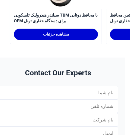
سیلندر هیدرولیک تلسکوپی
سیلندر هیدرولیک تلسکوپی TBM با محافظ دوتایی
ری تونل
OEM برای دستگاه حفاری تونل
مشاهده جزئیات
Contact Our Experts
*