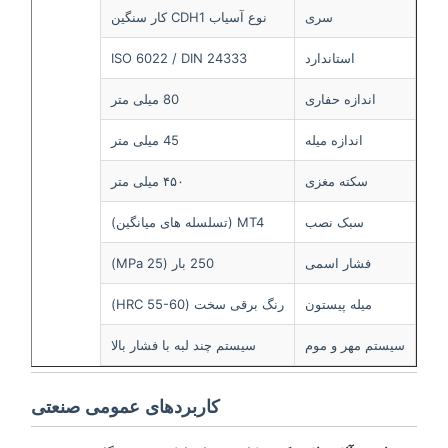
سری
نوع آسیاب CDH1 کار سنگین
استاندارد
ISO 6022 / DIN 24333
اندازه حفاری
80 میلی متر
اندازه میله
45 میلی متر
سکته مغزی
۴۵۰ میلی متر
سبک نصب
MT4 (تسلسله های میانگین)
فشار اسمی
250 بار (25 MPa)
میله پیستون
رنگ برقی سخت (HRC 55-60)
سیستم مهر و موم
سیستم چند لبه با فشار بالا
کاربردهای عمومی صنعتی