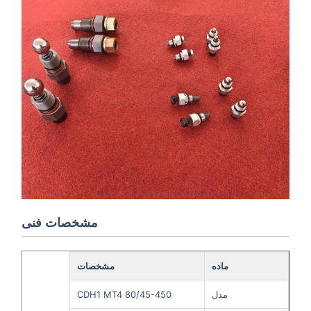
مشخصات فنی
ماده
مشخصات
مدل
CDH1 MT4 80/45-450