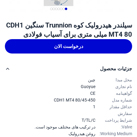
سیلندر هیدرولیک کوه Trunnion سنگین CDH1
یلی متری برای آسیاب فولادی
درخواست الان
ئیات محصول
 مبدا
چین
 تجاری
Guoyue
هینامه
CE
ره مدل
CDH1 MT4 80/45-450
قل مقدار
1
ارش
یط پرداخت
T/TL/C
Val
در ترکیب های مختلف موجود است.
Working Medi
روغن هیدرولیک