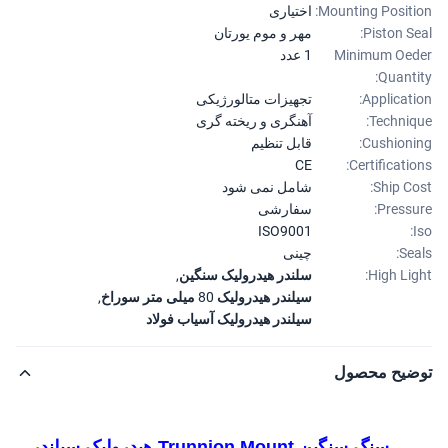
Mounting Positi
اختیاری
Piston Se
مهر و موم یورتان
Minimum Oe
1 عدد
Quanti
Applicati
تجهیزات متالورژیکی
Techniq
آهنگری و ریخته گری
Cushioni
قابل تنظیم
CE
Certificatio
Ship Co
شامل نمی شود
Pressu
سفارشی
ISO9001
Sea
چینی
High Lig
سلندر هیدرولیک سنگین
,
سیلندر هیدرولیک 80 میلی متر سوراخ
,
سیلندر هیدرولیک آسیاب فولاد
ضیح محصول
سنگ سنگین Trunnion Mount هیدرولیک سیلندر