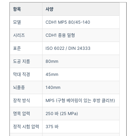
항목
사양
모델
CDH1 MP5 80/45-140
시리즈
CDH1 중용 밀형
표준
ISO 6022 / DIN 24333
도공 지름
80mm
막대 직경
45mm
뇌졸중
140mm
장착 방식
MP5 (구형 베어링이 있는 후방 클리브)
명목 압력
250 바 (25 MPa)
정적 시험 압력
375 바