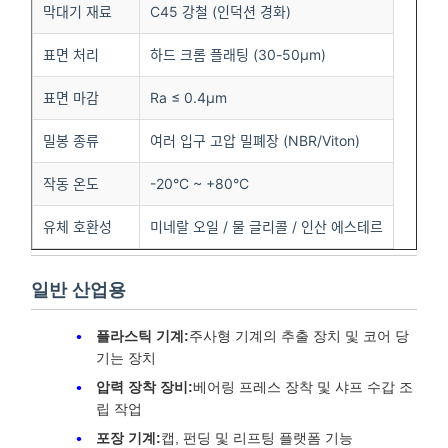
막대기 재료
C45 강철 (인덕션 경화)
표면 처리
하드 크롬 플래팅 (30-50μm)
표면 마감
Ra ≤ 0.4μm
밀봉 종류
여러 입구 고압 밀폐장 (NBR/Viton)
작동 온도
-20°C ~ +80°C
유체 호환성
미네랄 오일 / 물 글리콜 / 인산 에스테르
일반 산업용
플라스틱 기계:
주사형 기계의 추출 장치 및 코어 당
기는 장치
압력 장착 장비:
베어링 프레스 장착 및 샤프 수갑 조
립 작업
포장 기계:
캡, 펀딩 및 리프팅 플랫폼 기능