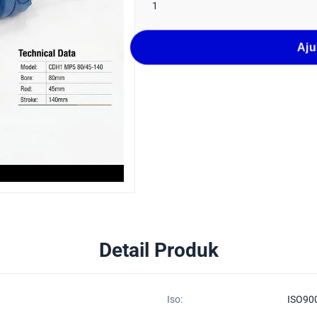
1
Aju
Detail Produk
Iso:
ISO90