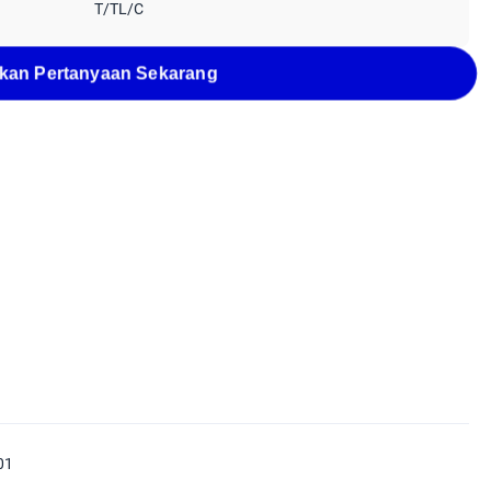
T/TL/C
kan Pertanyaan Sekarang
01