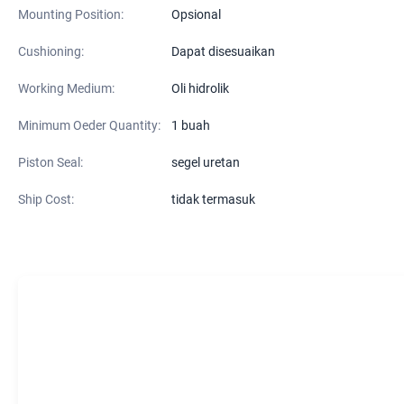
Mounting Position:
Opsional
Cushioning:
Dapat disesuaikan
Working Medium:
Oli hidrolik
Minimum Oeder Quantity:
1 buah
Piston Seal:
segel uretan
Ship Cost:
tidak termasuk