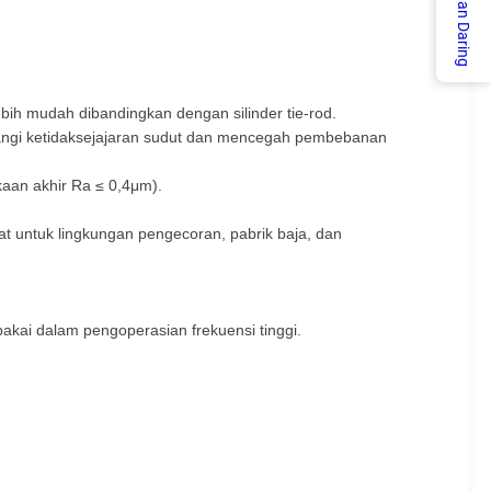
Layanan Daring
bih mudah dibandingkan dengan silinder tie-rod.
angi ketidaksejajaran sudut dan mencegah pembebanan
kaan akhir Ra ≤ 0,4μm).
t untuk lingkungan pengecoran, pabrik baja, dan
kai dalam pengoperasian frekuensi tinggi.