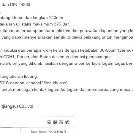
2 dan DIN 24333.
.
r batang 45mm dan langkah 140mm.
tekanan uji statis maksimum 375 Bar.
k ketahanan terhadap benturan ekstrim dan perawatan lapangan yang le
yang dapat menyelaraskan sendiri di clevis belakang untuk mengimb
asan induksi dan berlapis krom keras dengan ketebalan 30-50μm (permu
oth CDH1, Parker, dan Eaton di semua dimensi pemasangan.
ti-bibir yang dikombinasikan dengan wiper berlapis logam tugas bera
tung ukuran lubang.
50°C dengan kit segel Viton khusus).
ggu untuk mencegah kontak logam-ke-logam dan memperpanjang masa pa