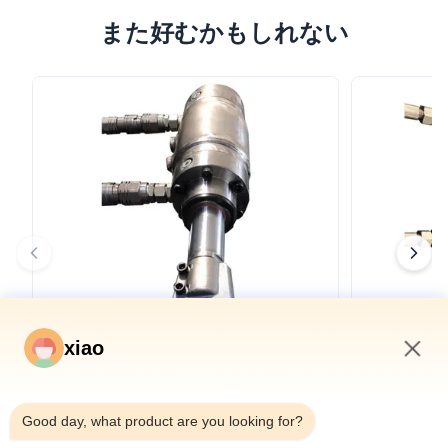
また好むかもしれない
xiao
2:09 PM
トンネルボーリングマシン用OEMダブルシ
シールドマシ
Good day, what product are you looking for?
ールドTBMテレスコピック油圧シリンダー
ー トンネル