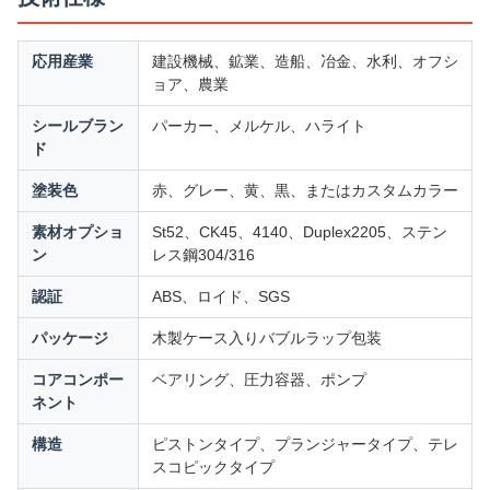
応用産業
建設機械、鉱業、造船、冶金、水利、オフシ
ョア、農業
シールブラン
パーカー、メルケル、ハライト
ド
塗装色
赤、グレー、黄、黒、またはカスタムカラー
素材オプショ
St52、CK45、4140、Duplex2205、ステン
ン
レス鋼304/316
認証
ABS、ロイド、SGS
パッケージ
木製ケース入りバブルラップ包装
コアコンポー
ベアリング、圧力容器、ポンプ
ネント
構造
ピストンタイプ、プランジャータイプ、テレ
スコピックタイプ