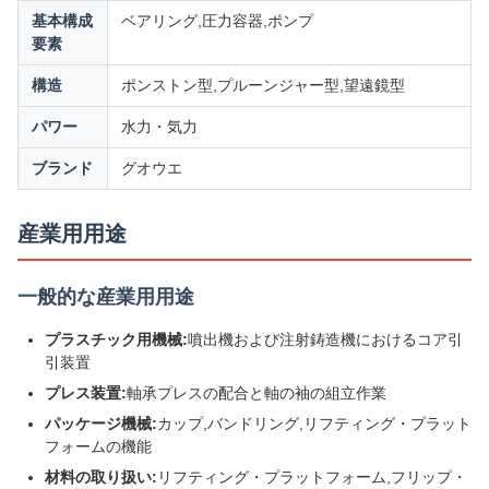
基本構成
ベアリング,圧力容器,ポンプ
要素
構造
ポンストン型,プルーンジャー型,望遠鏡型
パワー
水力・気力
ブランド
グオウエ
産業用用途
一般的な産業用用途
プラスチック用機械:
噴出機および注射鋳造機におけるコア引
引装置
プレス装置:
軸承プレスの配合と軸の袖の組立作業
パッケージ機械:
カップ,バンドリング,リフティング・プラット
フォームの機能
材料の取り扱い:
リフティング・プラットフォーム,フリップ・