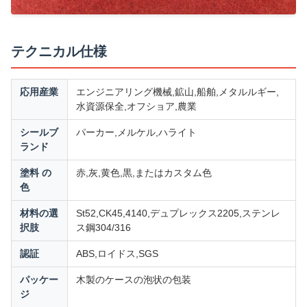
テクニカル仕様
応用産業
エンジニアリング機械,鉱山,船舶,メタルルギー,
水資源保全,オフショア,農業
シールブ
パーカー,メルケル,ハライト
ランド
塗料 の
赤,灰,黄色,黒,またはカスタム色
色
材料の選
St52,CK45,4140,デュプレックス2205,ステンレ
択肢
ス鋼304/316
認証
ABS,ロイドス,SGS
パッケー
木製のケースの泡状の包装
ジ