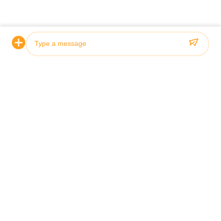
詳細を見る
Contact Our Experts
Photo
Video Call
Audio Call
*
*