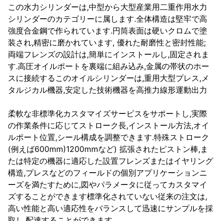
この水力シリンダーは,中型から大型産業用二重作用水力
シリンダーのカテゴリーに属します.全体構造は堅牢で高
強度合金鋼で作られています.円筒表面は硬いクロムで塗
装され,精密に磨かれています, 優れた耐磨性と密封性能;
両端フレンズの設計は,簡単にインストールし,固定されま
す.高圧オイルポートを裏端に組み込み,金属の帯状のホー
スに接続するこのオイルシリンダーは,重用大型プレス,メ
タルジカル機器,安定した技術機器を高推力線形運動出力
柔軟な非標準化カスタマイズサービスをサポートし,実際
の作業条件に応じてストローク長,インストール方法,オイ
ルポート位置,シール構成を調整できます.特殊ストローク
(例えば600mm)1200mmなど) 拡張されたピストン棒,ま
たは特定の機器に適応した設置フレンズまたはイヤリング
構造,プレスなどのフィールドの個別アプリケーションニ
ーズを満たすために,図やパラメータに従ってカスタマイ
ズすることができます標準化されていない従来の注文は,
高い性能と高い適応性をバランスして迅速にサンプルを採
取し,配達することができます.