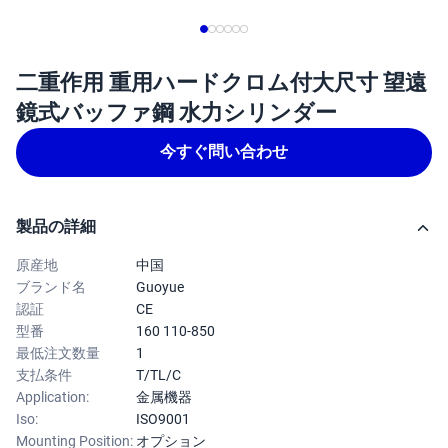
二重作用 重用ハードクロム付大尺寸 望遠
鏡式バッファ鋼 水力シリンダー
今すぐ問い合わせ
製品の詳細
原産地
中国
ブランド名
Guoyue
認証
CE
型番
160 110-850
最低注文数量
1
支払条件
T/TL/C
Application:
金属機器
Iso:
ISO9001
Mounting Position:
オプション