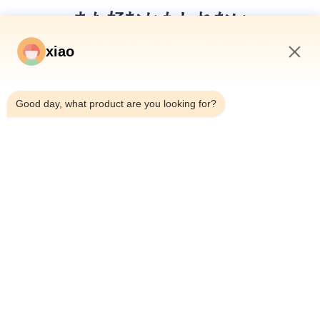
また好むかもしれない
xiao
7:42 PM
Good day, what product are you looking for?
トンネルボーリングマシン用OEMダブルシ
シールドマシ
ールドTBMテレスコピック油圧シリンダー
ー トンネル