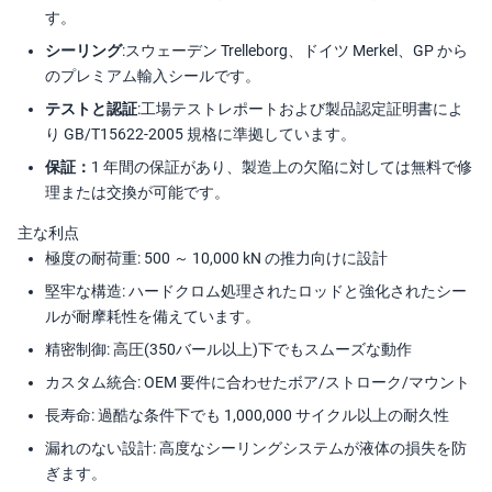
す。
シーリング:
スウェーデン Trelleborg、ドイツ Merkel、GP から
のプレミアム輸入シールです。
テストと認証:
工場テストレポートおよび製品認定証明書によ
り GB/T15622-2005 規格に準拠しています。
保証：
1 年間の保証があり、製造上の欠陥に対しては無料で修
理または交換が可能です。
主な利点
極度の耐荷重: 500 ～ 10,000 kN の推力向けに設計
堅牢な構造: ハードクロム処理されたロッドと強化されたシー
ルが耐摩耗性を備えています。
精密制御: 高圧(350バール以上)下でもスムーズな動作
カスタム統合: OEM 要件に合わせたボア/ストローク/マウント
長寿命: 過酷な条件下でも 1,000,000 サイクル以上の耐久性
漏れのない設計: 高度なシーリングシステムが液体の損失を防
ぎます。