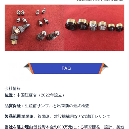
会社情報
位置：
中国江蘇省（2022年設立）
品質保証：
生産前サンプルと出荷前の最終検査
製品範囲:
単動形、複動形、建設機械用などの油圧シリンダ
当社を選ぶ理由:
登録資本金5,000万元による研究開発、設計、製造