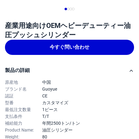
産業用途向けOEMヘビーデューティー油
圧プッシュシリンダー
今すぐ問い合わせ
製品の詳細
原産地
中国
ブランド名
Guoyue
認証
CE
型番
カスタマイズ
最低注文数量
1ピース
支払条件
T/T
補給能力
年間2500トン/トン
Product Name:
油圧シリンダー
Weight:
80