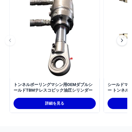
トンネルボーリングマシン用OEMダブルシ
シールドマシ
ールドTBMテレスコピック油圧シリンダー
ー トンネル
詳細を見る