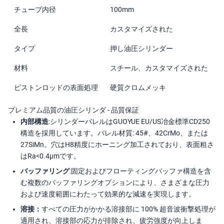
チューブ内径
100mm
全長
カスタマイズされた
タイプ
押し油圧シリンダー
材料
スチール、カスタマイズされた
ピストンロッドの表面処理
硬質クロムメッキ
プレミアム品質の油圧シリンダ - 品質保証
内部構造:
シリンダーバレルはGUOYUE EU/US冶金標準CD250
構造を採用しています。バレル材質: 45#、42CrMo、または
27SiMn。穴はH8精度にホーニング加工されており、表面粗さ
はRa<0.4μmです。
バッファリング:
固定およびフローティングバッファ構造を含
む複数のバッファリングオプションにより、さまざまな圧力
および速度範囲にわたって効果的な減速を実現します。
溶接：
すべての圧力がかかる溶接部に 100% 超音波衝撃処理が
適用され、溶接部の応力が排除され、疲労強度が向上しま