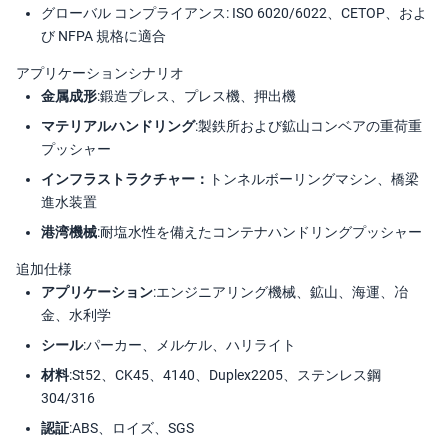
グローバル コンプライアンス: ISO 6020/6022、CETOP、およ
び NFPA 規格に適合
アプリケーションシナリオ
金属成形:
鍛造プレス、プレス機、押出機
マテリアルハンドリング:
製鉄所および鉱山コンベアの重荷重
プッシャー
インフラストラクチャー：
トンネルボーリングマシン、橋梁
進水装置
港湾機械:
耐塩水性を備えたコンテナハンドリングプッシャー
追加仕様
アプリケーション:
エンジニアリング機械、鉱山、海運、冶
金、水利学
シール:
パーカー、メルケル、ハリライト
材料:
St52、CK45、4140、Duplex2205、ステンレス鋼
304/316
認証:
ABS、ロイズ、SGS