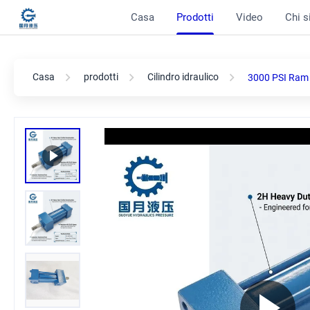
Casa
Prodotti
Video
Chi 
Casa
prodotti
Cilindro idraulico
3000 PSI Ram a