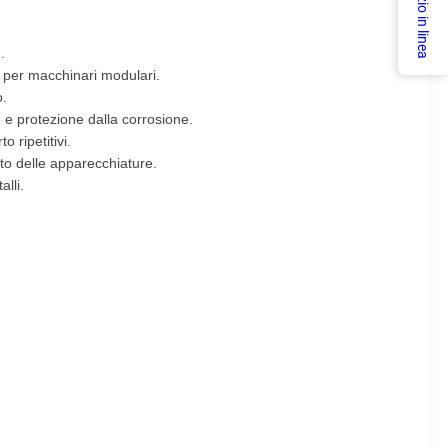
Servizio in linea
.
per macchinari modulari.
o.
 e protezione dalla corrosione.
 ripetitivi.
to delle apparecchiature.
lli.