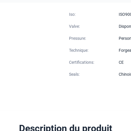
Iso:
ISO90
Valve:
Dispon
Pressure:
Person
Technique:
Forgea
Certifications:
CE
Seals:
Chinoi
Description du produit