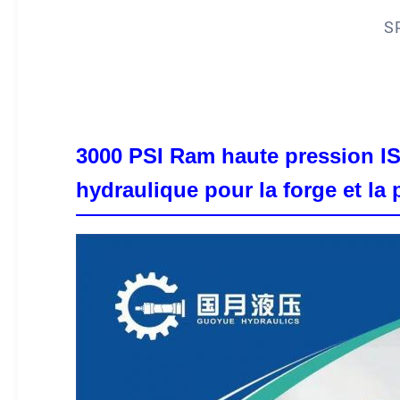
S
3000 PSI Ram haute pression ISO
hydraulique pour la forge et la 