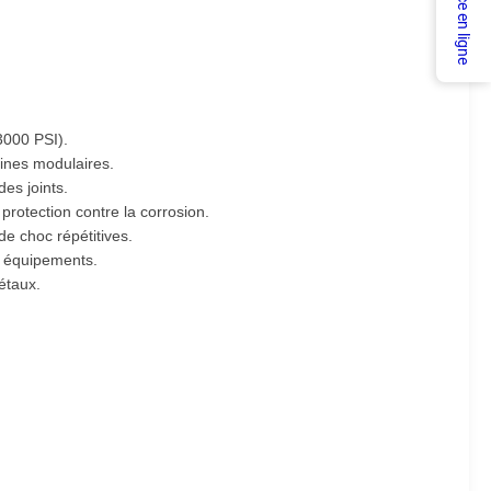
Service en ligne
3000 PSI).
ines modulaires.
des joints.
protection contre la corrosion.
e choc répétitives.
es équipements.
étaux.