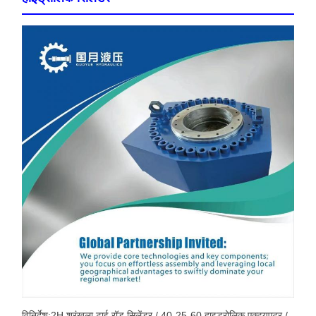
विनिर्देश:2H श्रृंखला टाई रॉड सिलेंडर / 40-25-60 हाइड्रोलिक एक्ट्यूएटर /