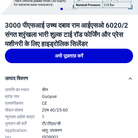
3000 पीएसआई उच्च दबाव राम आईएसओ 6020/2
संगत श्रृंखला भारी शुल्क टाई रॉड फोर्जिंग और प्रेस
मशीनरी के लिए हाइड्रोलिक सिलेंडर
अभी पूछताछ करें
उत्पाद विवरण
उत्पत्ति का स्थान
चीन
ब्रांड नाम
Guoyue
प्रमाणीकरण
CE
मॉडल संख्या
2एच 40/25-60
न्यूनतम आदेश मात्रा
1
भुगतान की शर्तें
टी/टीएल/सी
Application:
धातु -उपकरण
Iso:
ISO9001