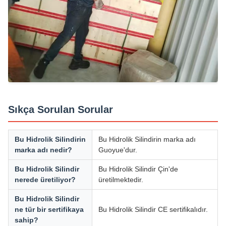
Sıkça Sorulan Sorular
Bu Hidrolik Silindirin
Bu Hidrolik Silindirin marka adı
marka adı nedir?
Guoyue'dur.
Bu Hidrolik Silindir
Bu Hidrolik Silindir Çin'de
nerede üretiliyor?
üretilmektedir.
Bu Hidrolik Silindir
ne tür bir sertifikaya
Bu Hidrolik Silindir CE sertifikalıdır.
sahip?