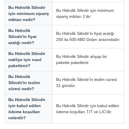
Bu Hidrolik Silindir
Bu Hidrolik Silindir için minimum
için minimum sipariş
sipariş miktarı 1'dir.
miktarı nedir?
Bu Hidrolik
Bu Hidrolik Silindir'in fiyat aralığı
Silindir'in fiyat
250 ila 500 ABD Doları arasındadır.
aralığı nedir?
Bu Hidrolik Silindir
Bu Hidrolik Silindir ahşap bir
nakliye için nasıl
pakette paketlenir.
paketlenir?
Bu Hidrolik
Bu Hidrolik Silindir'in teslim süresi
Silindir'in teslim
31 gündür.
süresi nedir?
Bu Hidrolik Silindir
için kabul edilen
Bu Hidrolik Silindir için kabul edilen
ödeme koşulları
ödeme koşulları T/T ve L/C'dir.
nelerdir?