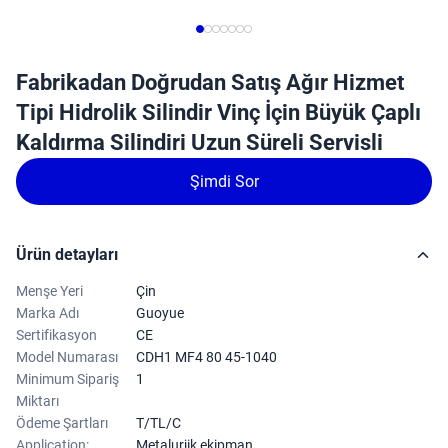
Fabrikadan Doğrudan Satış Ağır Hizmet
Tipi Hidrolik Silindir Vinç İçin Büyük Çaplı
Kaldırma Silindiri Uzun Süreli Servisli
Şimdi Sor
Ürün detayları
Menşe Yeri
Çin
Marka Adı
Guoyue
Sertifikasyon
CE
Model Numarası
CDH1 MF4 80 45-1040
Minimum Sipariş
1
Miktarı
Ödeme Şartları
T/TL/C
Application:
Metalurjik ekipman