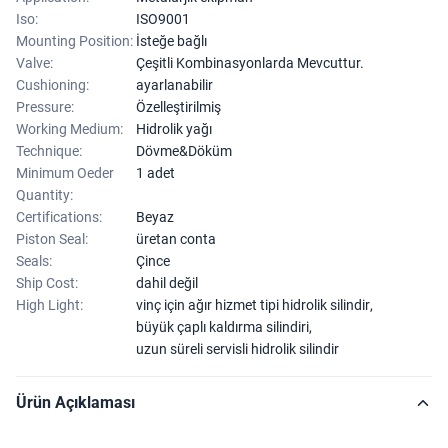
Iso:
ISO9001
Mounting Position:
İsteğe bağlı
Valve:
Çeşitli Kombinasyonlarda Mevcuttur.
Cushioning:
ayarlanabilir
Pressure:
Özelleştirilmiş
Working Medium:
Hidrolik yağı
Technique:
Dövme&Döküm
Minimum Oeder
1 adet
Quantity:
Certifications:
Beyaz
Piston Seal:
üretan conta
Seals:
Çince
Ship Cost:
dahil değil
High Light:
vinç için ağır hizmet tipi hidrolik silindir
,
büyük çaplı kaldırma silindiri
,
uzun süreli servisli hidrolik silindir
Ürün Açıklaması