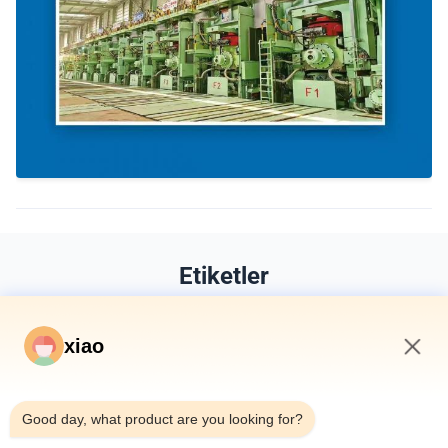
Etiketler
Hidrolik silindir
teleskopik hidrolik silindir
özel silindirler
xiao
2:10 PM
Good day, what product are you looking for?
Şunlar da hoşunuza gidebilir