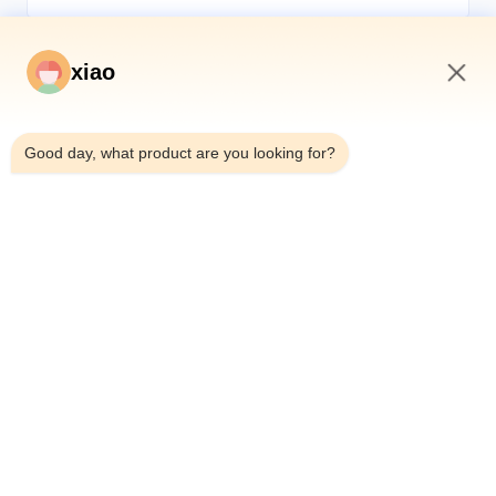
xiao
1:15 PM
*
Good day, what product are you looking for?
*
Ana Sayfa
Ürünler
VİDEOLAR
Hakkımızda
Fabrika Turu
Kalite Kontrol
Bize Ulaşın
Teklif Isteği
Haberler