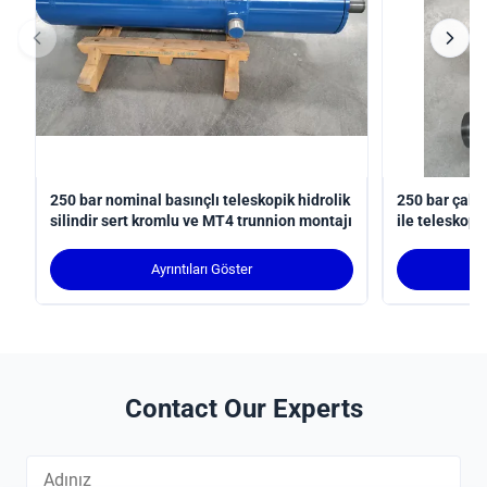
250 bar nominal basınçlı teleskopik hidrolik
250 bar çalı
silindir sert kromlu ve MT4 trunnion montajı
ile teleskopik
uyumlu robot
Ayrıntıları Göster
Contact Our Experts