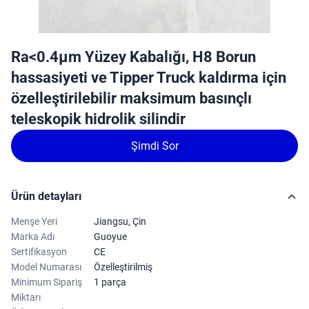
Ra<0.4μm Yüzey Kabalığı, H8 Borun
hassasiyeti ve Tipper Truck kaldırma için
özelleştirilebilir maksimum basınçlı
teleskopik hidrolik silindir
Şimdi Sor
Ürün detayları
Menşe Yeri
Jiangsu, Çin
Marka Adı
Guoyue
Sertifikasyon
CE
Model Numarası
Özelleştirilmiş
Minimum Sipariş
1 parça
Miktarı