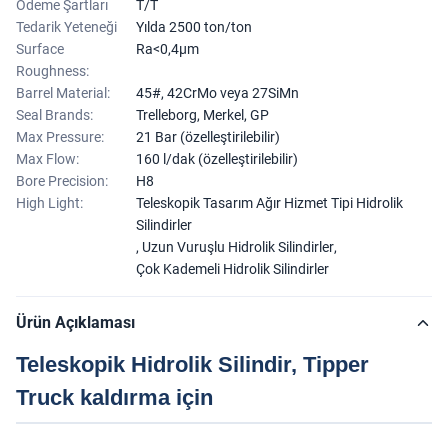
Ödeme Şartları
T/T
Tedarik Yeteneği
Yılda 2500 ton/ton
Surface
Ra<0,4μm
Roughness:
Barrel Material:
45#, 42CrMo veya 27SiMn
Seal Brands:
Trelleborg, Merkel, GP
Max Pressure:
21 Bar (özelleştirilebilir)
Max Flow:
160 l/dak (özelleştirilebilir)
Bore Precision:
H8
High Light:
Teleskopik Tasarım Ağır Hizmet Tipi Hidrolik
Silindirler
,
Uzun Vuruşlu Hidrolik Silindirler
,
Çok Kademeli Hidrolik Silindirler
Ürün Açıklaması
Teleskopik Hidrolik Silindir, Tipper
Truck kaldırma için