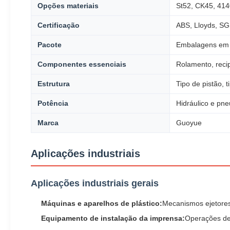
Opções materiais
St52, CK45, 414
Certificação
ABS, Lloyds, S
Pacote
Embalagens em 
Componentes essenciais
Rolamento, reci
Estrutura
Tipo de pistão, t
Potência
Hidráulico e pn
Marca
Guoyue
Aplicações industriais
Aplicações industriais gerais
Máquinas e aparelhos de plástico:
Mecanismos ejetores
Equipamento de instalação da imprensa:
Operações de