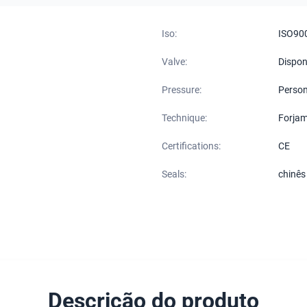
Iso:
ISO90
Valve:
Dispon
Pressure:
Person
Technique:
Forjam
Certifications:
CE
Seals:
chinês
Descrição do produto