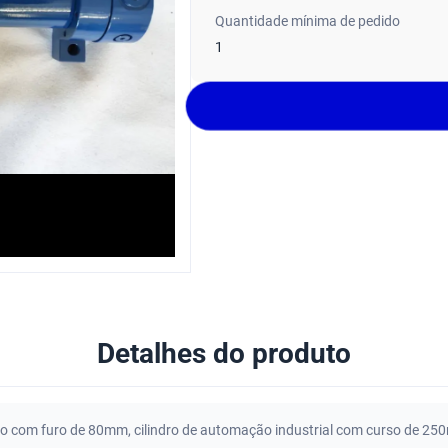
Quantidade mínima de pedido
1
Detalhes do produto
ação com furo de 80mm
,
cilindro de automação industrial com curso de 2