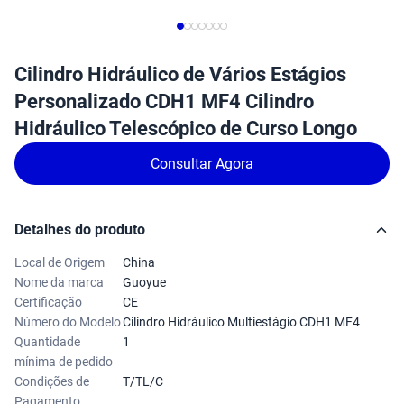
Cilindro Hidráulico de Vários Estágios
Personalizado CDH1 MF4 Cilindro
Hidráulico Telescópico de Curso Longo
Consultar Agora
Detalhes do produto
Local de Origem
China
Nome da marca
Guoyue
Certificação
CE
Número do Modelo
Cilindro Hidráulico Multiestágio CDH1 MF4
Quantidade
1
mínima de pedido
Condições de
T/TL/C
Pagamento