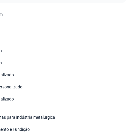
em
a
m
m
alizado
ersonalizado
alizado
as para indústria metalúrgica
ento e Fundição