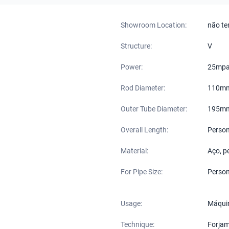
Showroom Location:
não t
Structure:
V
Power:
25mp
Rod Diameter:
110m
Outer Tube Diameter:
195m
Overall Length:
Person
Material:
Aço, p
For Pipe Size:
Person
Usage:
Máquin
Technique:
Forjam