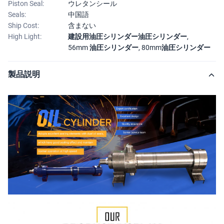
Piston Seal:
ウレタンシール
Seals:
中国語
Ship Cost:
含まない
High Light:
建設用油圧シリンダー油圧シリンダー
,
56mm 油圧シリンダー
,
80mm油圧シリンダー
製品説明