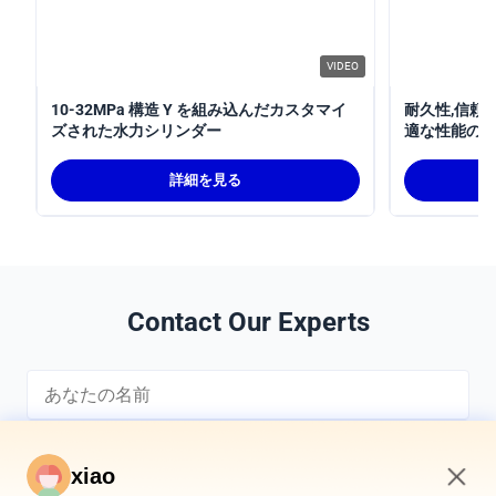
VIDEO
10-32MPa 構造 Y を組み込んだカスタマイ
耐久性,信頼
ズされた水力シリンダー
適な性能のた
32MPa水
詳細を見る
Contact Our Experts
xiao