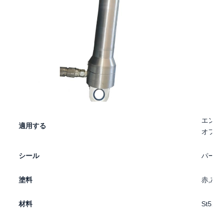
エンジ
適用する
オフ
シール
パー
塗料
赤,灰
材料
St52