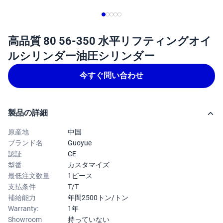
高品質 80 56-350 水平リフティングオイ
ルシリンダー油圧シリンダー
今すぐ問い合わせ
製品の詳細
原産地
中国
ブランド名
Guoyue
認証
CE
型番
カスタマイズ
最低注文数量
1ピース
支払条件
T/T
補給能力
年間2500トン/トン
Warranty:
1年
Showroom
持っていない