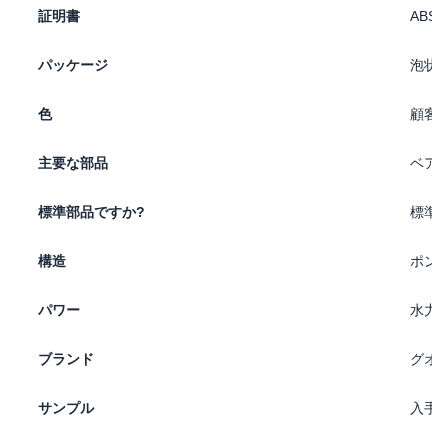
証明書
ABS
パッケージ
泡状
色
顧客
主要な部品
ベアリ
標準部品ですか?
標準
構造
ポン
パワー
水力
ブランド
グオ
サンプル
入手