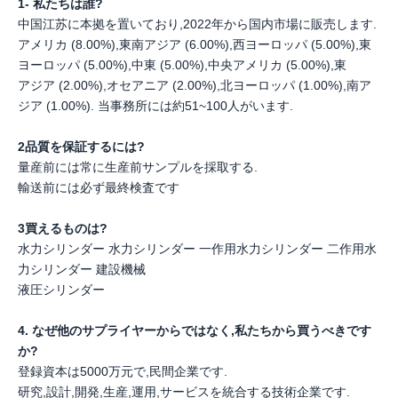
1- 私たちは誰?
中国江苏に本拠を置いており,2022年から国内市場に販売します.
アメリカ (8.00%),東南アジア (6.00%),西ヨーロッパ (5.00%),東
ヨーロッパ (5.00%),中東 (5.00%),中央アメリカ (5.00%),東
アジア (2.00%),オセアニア (2.00%),北ヨーロッパ (1.00%),南ア
ジア (1.00%). 当事務所には約51~100人がいます.
2品質を保証するには?
量産前には常に生産前サンプルを採取する.
輸送前には必ず最終検査です
3買えるものは?
水力シリンダー 水力シリンダー 一作用水力シリンダー 二作用水
力シリンダー 建設機械
液圧シリンダー
4. なぜ他のサプライヤーからではなく,私たちから買うべきです
か?
登録資本は5000万元で,民間企業です.
研究,設計,開発,生産,運用,サービスを統合する技術企業です.