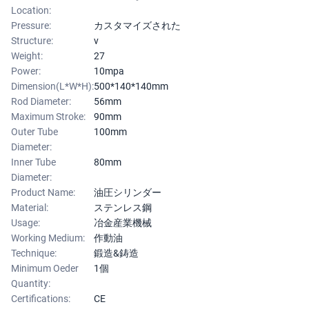
Location:
Pressure:
カスタマイズされた
Structure:
v
Weight:
27
Power:
10mpa
Dimension(L*W*H):
500*140*140mm
Rod Diameter:
56mm
Maximum Stroke:
90mm
Outer Tube
100mm
Diameter:
Inner Tube
80mm
Diameter:
Product Name:
油圧シリンダー
Material:
ステンレス鋼
Usage:
冶金産業機械
Working Medium:
作動油
Technique:
鍛造&鋳造
Minimum Oeder
1個
Quantity:
Certifications:
CE