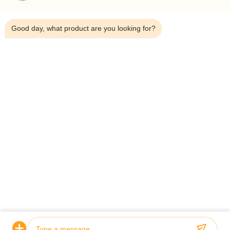
10:17 PM
*
Good day, what product are you looking for?
*
ホーム
製品
ビデオ
企業情報
会社案内
品質管理
お問い合わせ
見積依頼
ニュース
© 2026 Guoyue Hydraulic Equipment Manufacturing (jiangsu) Co., Ltd. All
Rights Reserved.