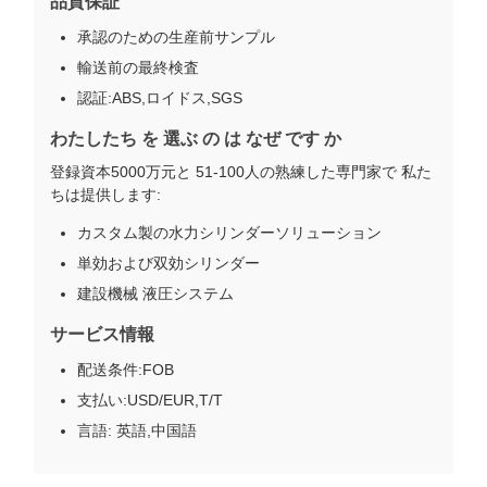
品質保証
承認のための生産前サンプル
輸送前の最終検査
認証:ABS,ロイドス,SGS
わたしたち を 選ぶ の は なぜ です か
登録資本5000万元と 51-100人の熟練した専門家で 私た
ちは提供します:
カスタム製の水力シリンダーソリューション
単効および双効シリンダー
建設機械 液圧システム
サービス情報
配送条件:FOB
支払い:USD/EUR,T/T
言語: 英語,中国語