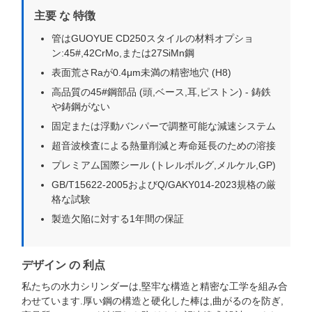
主要 な 特徴
管はGUOYUE CD250スタイルの材料オプショ
ン:45#,42CrMo,または27SiMn鋼
表面荒さRaが0.4μm未満の精密地穴 (H8)
高品質の45#鋼部品 (頭,ベース,耳,ピストン) - 鋳鉄
や鋳鋼がない
固定または浮動バンパーで調整可能な減速システム
超音波検査による熱量削減と寿命延長のための溶接
プレミアム国際シール (トレルボルグ,メルケル,GP)
GB/T15622-2005およびQ/GAKY014-2023規格の厳
格な試験
製造欠陥に対する1年間の保証
デザイン の 利点
私たちの水力シリンダーは,堅牢な構造と精密な工学を組み合
わせています.厚い鋼の構造と硬化した棒は,曲がるのを防ぎ,