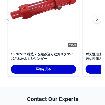
VIDEO
10-32MPa 構造 Y を組み込んだカスタマイ
耐久性,信頼
ズされた水力シリンダー
適な性能のた
32MPa水
詳細を見る
Contact Our Experts