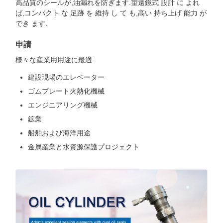
高品質のシールが,油漏れを防ぎます.望遠鏡式 設計 に よれ
ば,コンパクト な 足跡 を 維持 し て も,高い 持ち上げ 能力 が
でき ます.
申請
様々な産業用用途に最適:
建設現場のエレベーター
ゴムプレート火熱化機械
エンジニアリング機械
鉱業
船舶および海洋用途
金属産業と水資源保護プロジェクト