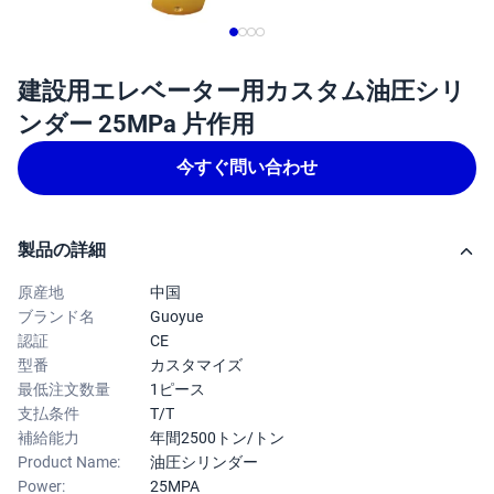
建設用エレベーター用カスタム油圧シリ
ンダー 25MPa 片作用
今すぐ問い合わせ
製品の詳細
原産地
中国
ブランド名
Guoyue
認証
CE
型番
カスタマイズ
最低注文数量
1ピース
支払条件
T/T
補給能力
年間2500トン/トン
Product Name:
油圧シリンダー
Power:
25MPA