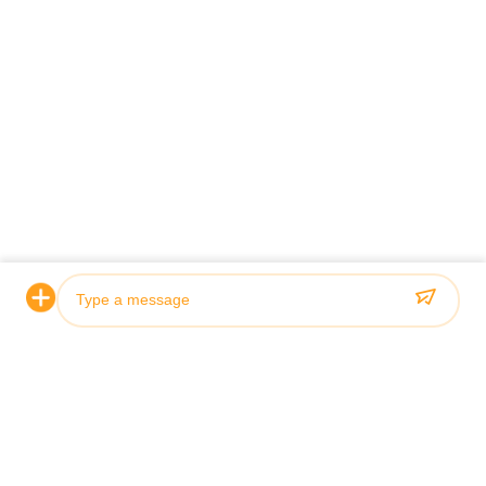
また好むかもしれない
VIDEO
10-32MPa 構造 Y を組み込んだカスタマイ
耐久性,信頼
Photo
ズされた水力シリンダー
適な性能のた
32MPa水