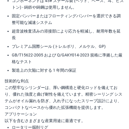
コンポーネントは 45# スチール製 (ヘッド、ベース、耳、ピス
トン) - 鋳鉄や鋳鋼は使用しません。
固定バンパーまたはフローティングバンパーを選択できる調
整可能な減速システム
超音波検査済みの溶接部により応力を軽減し、耐用年数を延
長
プレミアム国際シール (トレルボリ、メルケル、GP)
GB/T15622-2005 および Q/GAKY014-2023 規格に準拠した厳
格なテスト
製造上の欠陥に対する 1 年間の保証
技術的な利点
この堅牢なシリンダーは、厚い鋼構造と硬化ロッドを備えてお
り、優れた強度と曲げ耐性を備えています。精密シーリング シス
テムがオイル漏れを防ぎ、入れ子になったスリーブ設計により、
コンパクトなベースから優れた拡張機能を提供します。
アプリケーション
以下を含むさまざまな産業用途に最適です。
ロータリー掘削リグ