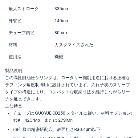
最大ストローク
335mm
外管径
140mm
チューブ内径
80mm
材料
カスタマイズされた
使用法
機械
製品説明
この高性能油圧シリンダは、ロータリー掘削用途における正確な
ラフィング角度制御用に設計されています。入れ子状のスリーブ
タイプの構造により、コンパクトな収納寸法を維持しながらリー
チを延長できます。
主な特長
チューブは GUOYUE CD250 スタイルに従い、材料オプション:
45#、42CrMo、または 27SiMn
H8仕様の精密研削穴、表面粗さRa0.4μm以下