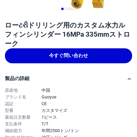
ローટરીドリリング用のカスタム水力ル
フィンシリンダー 16MPa 335mmストロ
ーク
今すぐ問い合わせ
製品の詳細
原産地
中国
ブランド名
Guoyue
認証
CE
型番
カスタマイズ
最低注文数量
1ピース
支払条件
T/T
補給能力
年間2500トン/トン