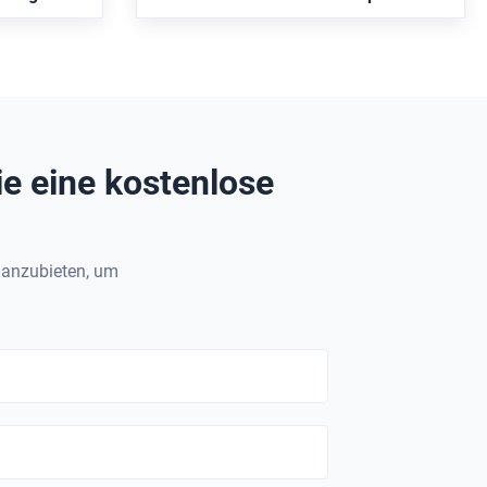
nd
Doppelwirkungsdifferenzkonstruktion
lung
ie eine kostenlose
" anzubieten, um