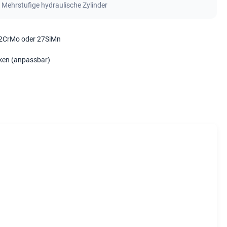
,
Mehrstufige hydraulische Zylinder
42CrMo oder 27SiMn
ken (anpassbar)