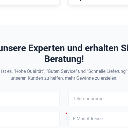
Automatisierung.
hlag für Roboterarm-
6022 Standard u
dungen, der ISO 6022
Positionsrückkopp
entspricht
unsere Experten und erhalten S
Beratung!
ist es, "Hohe Qualität", "Guten Service" und "Schnelle Lieferung
unseren Kunden zu helfen, mehr Gewinne zu erzielen.
*