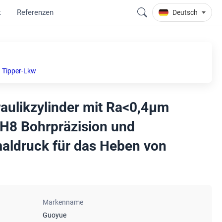
t
Referenzen
Deutsch
n Tipper-Lkw
aulikzylinder mit Ra<0,4μm
 H8 Bohrpräzision und
ldruck für das Heben von
Markenname
Guoyue