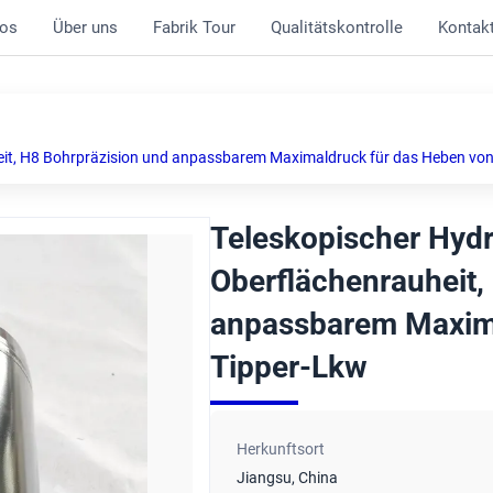
os
Über uns
Fabrik Tour
Qualitätskontrolle
Kontak
heit, H8 Bohrpräzision und anpassbarem Maximaldruck für das Heben vo
Teleskopischer Hydr
Oberflächenrauheit,
anpassbarem Maxima
Tipper-Lkw
Herkunftsort
Jiangsu, China