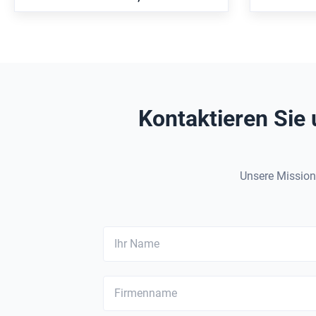
Industriemaschinen und Bergbaugeräte.
Plattiert und MT4 Trunnion Montage
mm Sc
Anwen
Kontaktieren Sie 
Unsere Mission 