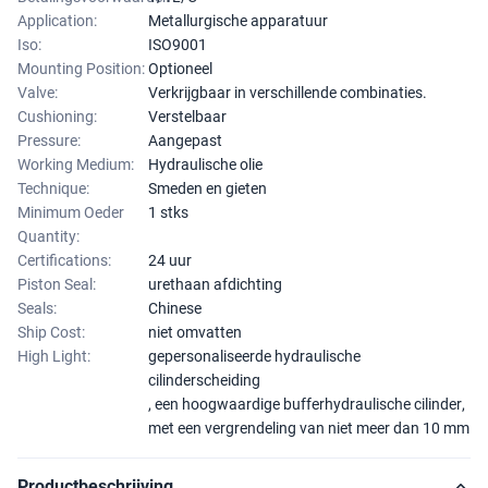
Application:
Metallurgische apparatuur
Iso:
ISO9001
Mounting Position:
Optioneel
Valve:
Verkrijgbaar in verschillende combinaties.
Cushioning:
Verstelbaar
Pressure:
Aangepast
Working Medium:
Hydraulische olie
Technique:
Smeden en gieten
Minimum Oeder
1 stks
Quantity:
Certifications:
24 uur
Piston Seal:
urethaan afdichting
Seals:
Chinese
Ship Cost:
niet omvatten
High Light:
gepersonaliseerde hydraulische
cilinderscheiding
,
een hoogwaardige bufferhydraulische cilinder
,
met een vergrendeling van niet meer dan 10 mm
Productbeschrijving