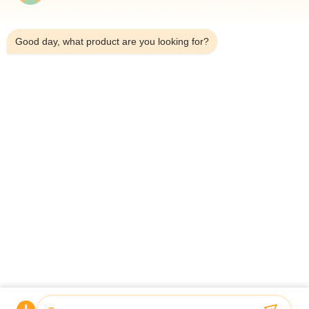
6:36 AM
গুয়োয়ুয়ে হাইড্রোলিক্স: এক্সপো ইস্পাত ২০২৬-এ উচ্চ-মানের হাইড্রোলিক
Good day, what product are you looking for?
সিলিন্ডারের জন্য আপনার বিশ্বস্ত অংশীদার
2026-03-12
আরও দেখুন
1
2
3
4
5
বাড়ি
পণ্য
ভিডিও
আমাদের সম্পর্কে
কারখানা ভ্রমণ
মান নিয়ন্ত্রণ
আমাদের সাথে যোগাযোগ করুন
উদ্ধৃতির জন্য আবেদন
খবর
© 2026 Guoyue Hydraulic Equipment Manufacturing (jiangsu) Co., Ltd. All
Rights Reserved.