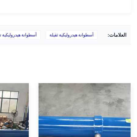
العلامات:
أسطوانة هيدروليكية ثقيلة
أسطوانة هيدروليكية ت
أسطوانة هيدروليكية تلسكوبية مع
سلندر هيد
ضغط اسمي 250 بار مطلي بالكروم
الثقيلة مع ثقب 160 مم إيزو 6022
الصلب ومثبت مرتكز MT4
المعيار