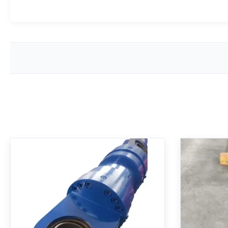
ة بطاقة
أسطوانة هيدروليكية تلسكوبية
 بطاقة
متعددة المراحل مع قضيب مزود
كية بطاقة
بالكروم الصلب وتركيب MT4
كية بطاقة
Trunnion