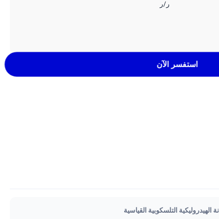
ر/ر
استفسر الآن