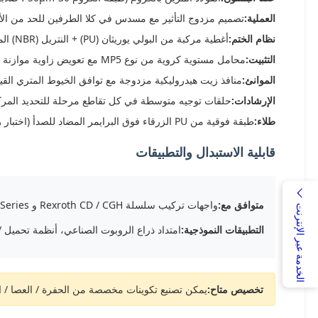
العملية:
تصميم مزدوج التأثير مع مسدس في كلا الطرفين للحد من الأ
نظام الختم:
أغطية مركبة من البولي يوريثان (PU) + النتريل (NBR) المستوردة مع حلقة مكنسة غبار مزدوجة
التثبيت:
محامل مستوية كروية من نوع MP5 مع تعويض زاوية موازنة ± 5 درجة
الموانئ:
منافذ زيت هيدروليكية مزدوجة مع توافق الخيوط المتري الق
الإرشادات:
حلقات توجيه متوسطة في كل تقاطع مرحلة للتحديد المر
طلاء:
طبقة فوقية من PU الزرقاء فوق البرايمر المضاد للصدأ (اختبار رش الملح لمدة 200 ساعة)
قابلية الاستبدال والتطبيقات
متوافق مع:
واجهات تركيب سلسلة Rexroth CD / CGH و Parker HMI Series
الخدمة عبر الإنترنت
التطبيقات النموذجية:
امتداد ذراع الروبوت الصناعي، أنظمة تحميل /
تخصيص متاح:
يمكن تصنيع تكوينات مخصصة من الحفرة / العصا / ال