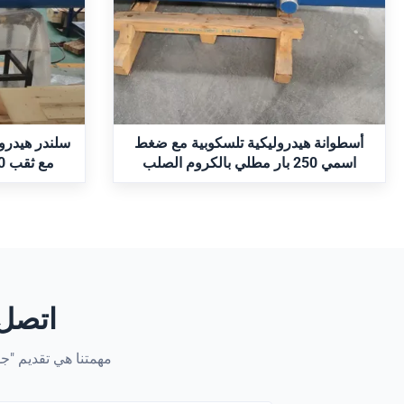
أسطوانة هيدروليكية تلسكوبية متعددة المراحل
أسطوانة مطحنة الخدمة الشاقة CDH1 MP5
مع تركيب مرتكز الدوران MT4. يتميز بتصميم
160/110-840 مع التوافق مع ISO 6022. يتميز
متداخل بدقة للسكتة الدماغية الطويلة من
بمستشعر م
الطول المدمج، وكثافة عالية القوة للرفع
وضغط اسمي 250 بار، 
الثقيل، وطلاء الكروم الصلب لمقاومة التآكل،
القاسية. قابلة للتبديل بنسبة 100% مع سلسل
احصل على أفضل سعر
اح
وأختام متخصصة لمنع التسرب. مثالية للآلات
الصناعية ومعدات التعدين.
أسطوانة هيدروليكية تلسكوبية مع ضغط
سلندر هيدرول
اسمي 250 بار مطلي بالكروم الصلب
ومثبت مرتكز MT4
و
اتصل 
مهمتنا هي تقديم "جو