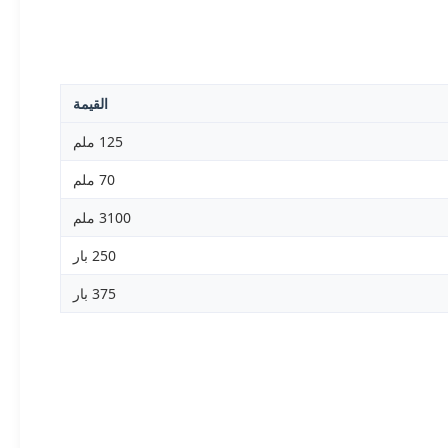
القيمة
125 ملم
70 ملم
3100 ملم
250 بار
375 بار