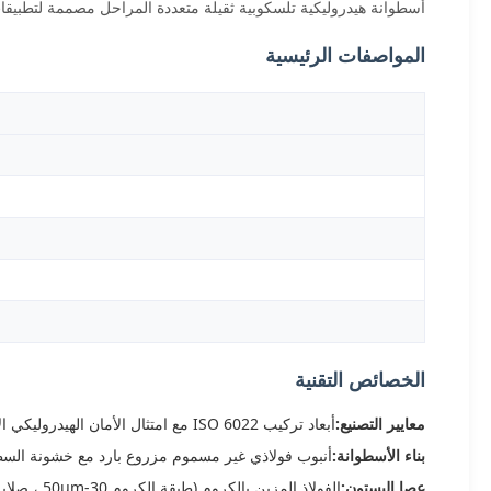
أسطوانة هيدروليكية تلسكوبية ثقيلة متعددة المراحل مصممة لتطبيقات 
المواصفات الرئيسية
الخصائص التقنية
معايير التصنيع:
أبعاد تركيب ISO 6022 مع امتثال الأمان الهيدروليكي الأساسي
بناء الأسطوانة:
أنبوب فولاذي غير مسموم مزروع بارد مع خشونة السطح الداخلي 
عصا البستون:
الفولاذ المزين بالكروم (طبقة الكروم 30-50μm ، صلابة HRC 50-55)