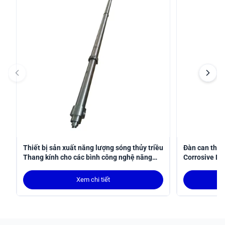
Thiết bị sản xuất năng lượng sóng thủy triều
Đàn can thủy
Thang kính cho các bình công nghệ năng
Corrosive Do
lượng
năng lượng
Xem chi tiết