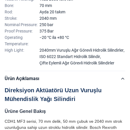
Bore:
70 mm
Rod:
Ayda 20 takım
Stroke:
2040 mm
Nominal Pressure:
250 bar
Proof Pressure:
375 Bar
Operating
−20 °C ila +80 °C
Temperature:
High Light:
2040mm Vuruşlu Ağır Görevli Hidrolik Silindirler
,
ISO 6022 Standart Hidrolik Silindir
,
Çifte Eylemli Ağır Görevli Hidrolik Silindirler
Ürün Açıklaması
Direksiyon Aktüatörü Uzun Vuruşlu
Mühendislik Yağı Silindiri
Ürüne Genel Bakış
CDH1 MF3 serisi, 70 mm delik, 50 mm çubuk ve 2040 mm strok
uzunluğuna sahip uzun stroklu hidrolik silindir. Bosch Rexroth