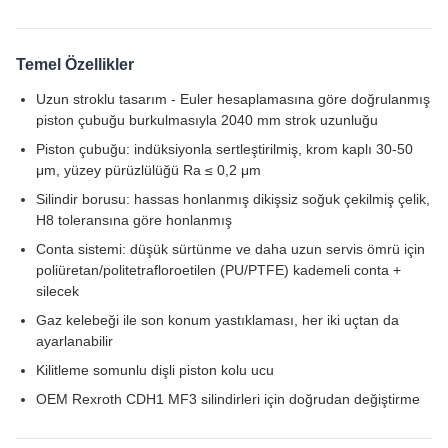
Temel Özellikler
Uzun stroklu tasarım - Euler hesaplamasına göre doğrulanmış
piston çubuğu burkulmasıyla 2040 mm strok uzunluğu
Piston çubuğu: indüksiyonla sertleştirilmiş, krom kaplı 30-50
μm, yüzey pürüzlülüğü Ra ≤ 0,2 μm
Silindir borusu: hassas honlanmış dikişsiz soğuk çekilmiş çelik,
H8 toleransına göre honlanmış
Conta sistemi: düşük sürtünme ve daha uzun servis ömrü için
poliüretan/politetrafloroetilen (PU/PTFE) kademeli conta +
silecek
Gaz kelebeği ile son konum yastıklaması, her iki uçtan da
ayarlanabilir
Kilitleme somunlu dişli piston kolu ucu
OEM Rexroth CDH1 MF3 silindirleri için doğrudan değiştirme