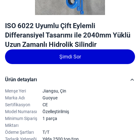
ISO 6022 Uyumlu Çift Eylemli
Differansiyel Tasarımı ile 2040mm Yüklü
Uzun Zamanlı Hidrolik Silindir
Şimdi Sor
Ürün detayları
Menşe Yeri
Jiangsu, Çin
Marka Adı
Guoyue
Sertifikasyon
CE
Model Numarası
Özelleştirilmiş
Minimum Sipariş
1 parça
Miktarı
Ödeme Şartları
T/T
Tedarik Yeteneği
Yılda 2500 ton/ton