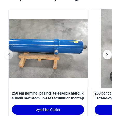
250 bar nominal basınçlı teleskopik hidrolik
250 bar çalı
silindir sert kromlu ve MT4 trunnion montajı
ile teleskopik
uyumlu robot
Ayrıntıları Göster