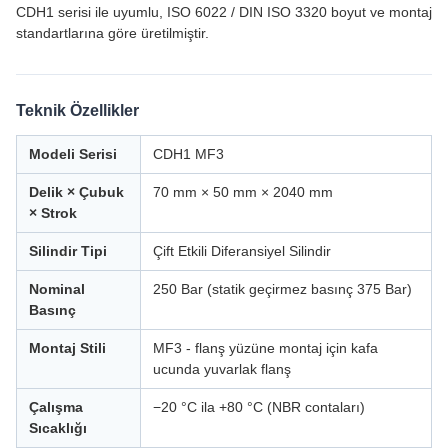
CDH1 serisi ile uyumlu, ISO 6022 / DIN ISO 3320 boyut ve montaj
standartlarına göre üretilmiştir.
Teknik Özellikler
Modeli Serisi
CDH1 MF3
Delik × Çubuk
70 mm × 50 mm × 2040 mm
× Strok
Silindir Tipi
Çift Etkili Diferansiyel Silindir
Nominal
250 Bar (statik geçirmez basınç 375 Bar)
Basınç
Montaj Stili
MF3 - flanş yüzüne montaj için kafa
ucunda yuvarlak flanş
Çalışma
−20 °C ila +80 °C (NBR contaları)
Sıcaklığı