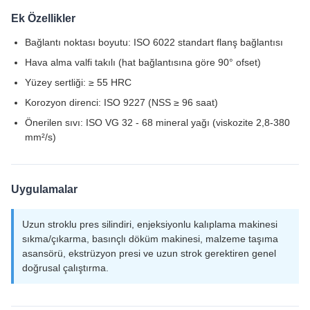
Ek Özellikler
Bağlantı noktası boyutu: ISO 6022 standart flanş bağlantısı
Hava alma valfi takılı (hat bağlantısına göre 90° ofset)
Yüzey sertliği: ≥ 55 HRC
Korozyon direnci: ISO 9227 (NSS ≥ 96 saat)
Önerilen sıvı: ISO VG 32 - 68 mineral yağı (viskozite 2,8-380
mm²/s)
Uygulamalar
Uzun stroklu pres silindiri, enjeksiyonlu kalıplama makinesi
sıkma/çıkarma, basınçlı döküm makinesi, malzeme taşıma
asansörü, ekstrüzyon presi ve uzun strok gerektiren genel
doğrusal çalıştırma.