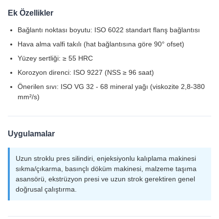
Ek Özellikler
Bağlantı noktası boyutu: ISO 6022 standart flanş bağlantısı
Hava alma valfi takılı (hat bağlantısına göre 90° ofset)
Yüzey sertliği: ≥ 55 HRC
Korozyon direnci: ISO 9227 (NSS ≥ 96 saat)
Önerilen sıvı: ISO VG 32 - 68 mineral yağı (viskozite 2,8-380
mm²/s)
Uygulamalar
Uzun stroklu pres silindiri, enjeksiyonlu kalıplama makinesi
sıkma/çıkarma, basınçlı döküm makinesi, malzeme taşıma
asansörü, ekstrüzyon presi ve uzun strok gerektiren genel
doğrusal çalıştırma.