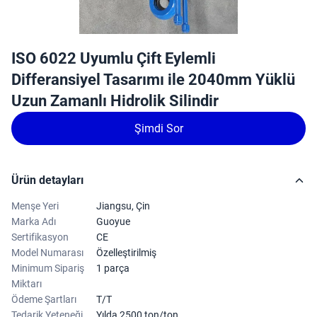
ISO 6022 Uyumlu Çift Eylemli
Differansiyel Tasarımı ile 2040mm Yüklü
Uzun Zamanlı Hidrolik Silindir
Şimdi Sor
Ürün detayları
Menşe Yeri
Jiangsu, Çin
Marka Adı
Guoyue
Sertifikasyon
CE
Model Numarası
Özelleştirilmiş
Minimum Sipariş
1 parça
Miktarı
Ödeme Şartları
T/T
Tedarik Yeteneği
Yılda 2500 ton/ton