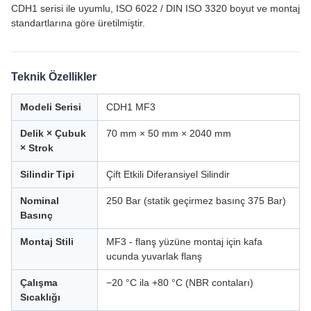
CDH1 serisi ile uyumlu, ISO 6022 / DIN ISO 3320 boyut ve montaj
standartlarına göre üretilmiştir.
Teknik Özellikler
Modeli Serisi
CDH1 MF3
Delik × Çubuk
70 mm × 50 mm × 2040 mm
× Strok
Silindir Tipi
Çift Etkili Diferansiyel Silindir
Nominal
250 Bar (statik geçirmez basınç 375 Bar)
Basınç
Montaj Stili
MF3 - flanş yüzüne montaj için kafa
ucunda yuvarlak flanş
Çalışma
−20 °C ila +80 °C (NBR contaları)
Sıcaklığı