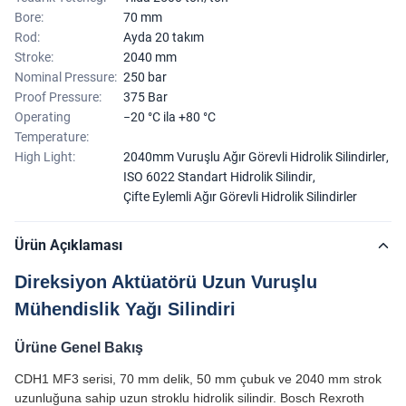
Bore:
70 mm
Rod:
Ayda 20 takım
Stroke:
2040 mm
Nominal Pressure:
250 bar
Proof Pressure:
375 Bar
Operating
−20 °C ila +80 °C
Temperature:
High Light:
2040mm Vuruşlu Ağır Görevli Hidrolik Silindirler
,
ISO 6022 Standart Hidrolik Silindir
,
Çifte Eylemli Ağır Görevli Hidrolik Silindirler
Ürün Açıklaması
Direksiyon Aktüatörü Uzun Vuruşlu
Mühendislik Yağı Silindiri
Ürüne Genel Bakış
CDH1 MF3 serisi, 70 mm delik, 50 mm çubuk ve 2040 mm strok
uzunluğuna sahip uzun stroklu hidrolik silindir. Bosch Rexroth