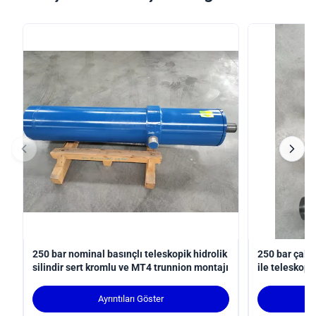
250 bar nominal basınçlı teleskopik hidrolik
250 bar çalı
silindir sert kromlu ve MT4 trunnion montajı
ile teleskopik
uyumlu robot
Ayrıntıları Göster