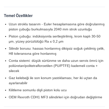
Temel Özellikler
Uzun stroklu tasarım - Euler hesaplamasına göre doğrulanmış
piston çubuğu burkulmasıyla 2040 mm strok uzunluğu
Piston çubuğu: indüksiyonla sertleştirilmiş, krom kaplı 30-50
μm, yüzey pürüzlülüğü Ra ≤ 0,2 μm
Silindir borusu: hassas honlanmış dikişsiz soğuk çekilmiş çelik,
H8 toleransına göre honlanmış
Conta sistemi: düşük sürtünme ve daha uzun servis ömrü için
poliüretan/politetrafloroetilen (PU/PTFE) kademeli conta +
silecek
Gaz kelebeği ile son konum yastıklaması, her iki uçtan da
ayarlanabilir
Kilitleme somunlu dişli piston kolu ucu
OEM Rexroth CDH1 MF3 silindirleri için doğrudan değiştirme