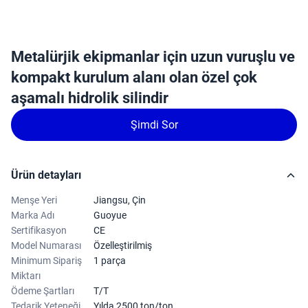
Metalürjik ekipmanlar için uzun vuruşlu ve
kompakt kurulum alanı olan özel çok
aşamalı hidrolik silindir
Şimdi Sor
Ürün detayları
Menşe Yeri
Jiangsu, Çin
Marka Adı
Guoyue
Sertifikasyon
CE
Model Numarası
Özelleştirilmiş
Minimum Sipariş
1 parça
Miktarı
Ödeme Şartları
T/T
Tedarik Yeteneği
Yılda 2500 ton/ton