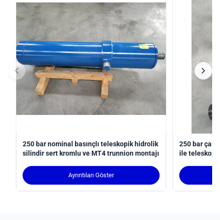
250 bar nominal basınçlı teleskopik hidrolik
250 bar çalı
silindir sert kromlu ve MT4 trunnion montajı
ile teleskopik
uyumlu robot
Ayrıntıları Göster