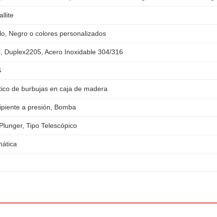
llite
llo, Negro o colores personalizados
, Duplex2205, Acero Inoxidable 304/316
S
tico de burbujas en caja de madera
piente a presión, Bomba
 Plunger, Tipo Telescópico
mática