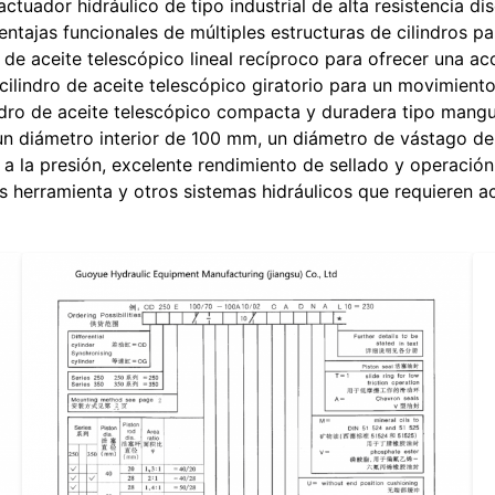
ctuador hidráulico de tipo industrial de alta resistencia d
ventajas funcionales de múltiples estructuras de cilindros p
 de aceite telescópico lineal recíproco para ofrecer una ac
ilindro de aceite telescópico giratorio para un movimient
ndro de aceite telescópico compacta y duradera tipo mangui
 un diámetro interior de 100 mm, un diámetro de vástago d
 a la presión, excelente rendimiento de sellado y operació
 herramienta y otros sistemas hidráulicos que requieren act