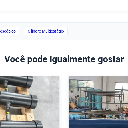
elescópico
Cilindro Multiestágio
Você pode igualmente gostar
 hidráulico telescópico
Tipo de moinho de t
essão operacional de
pesado cilindro hidrá
r e curso de 3100 mm
furo de 160 mm padr
plicações de braço de
6022 e feedback de 