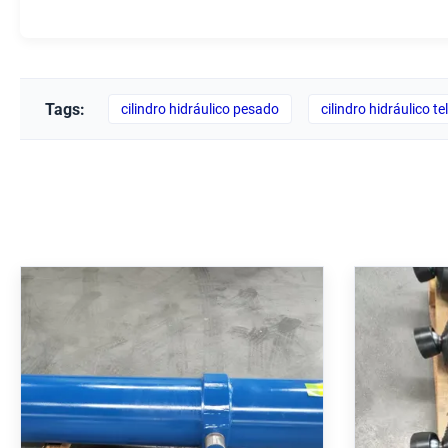
Tags:
cilindro hidráulico pesado
cilindro hidráulico t
cilindro hidráulico telescópico
Cilindro
com pressão nominal de 250
com pr
bar cromado duro e montagem
250 ba
de tronco MT4
para a