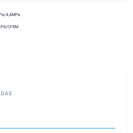
Pa/4,4MPa
CF8/CF8M
ADAS