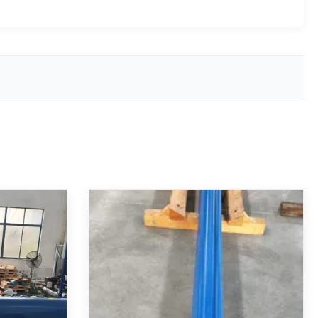
rabalho
cilindro hidráulico de longo
ulico com
curso com curso de 2040 mm
ão ISO
ISO 6022 Compativel duplo-
posição
ação diferencial de design