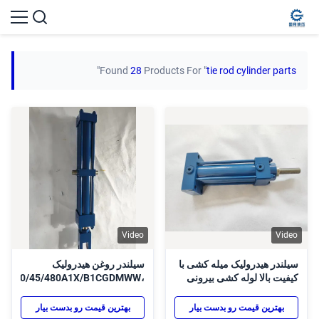
"
Found
28
Products For "
tie rod cylinder parts
Video
Video
سیلندر هیدرولیک میله کشی با
سیلندر روغن هیدرولیک
کیفیت بالا لوله کشی بیرونی
T4/80/45/480A1X/B1CGDMWW،
سیلندر هیدرولیک خطی مربعی
XV=300 میلی متر میله
خطی
کراواتی OEM CDH1M5
بهترین قیمت رو بدست بیار
بهترین قیمت رو بدست بیار
CDM1MP5 CDH2MT4