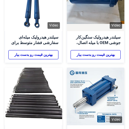
Video
Video
سیلندر هیدرولیک سنگین‌کار
سیلندر هیدرولیک میله‌ای
جوشی OEM با میله اتصال،
سفارشی فشار متوسط برای
فولاد/فولاد ضد زنگ با روکش
ماشین‌های قالب‌گیری تزریقی
کروم سخت، فشار بالا 16
با ضربه‌گیر قابل تنظیم
بهترین قیمت رو بدست بیار
بهترین قیمت رو بدست بیار
مگاپاسکال برای متالورژی
Video