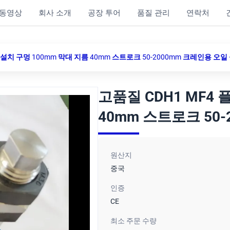
동영상
회사 소개
공장 투어
품질 관리
연락처
 설치 구멍 100mm 막대 지름 40mm 스트로크 50-2000mm 크레인용 오
고품질 CDH1 MF4
40mm 스트로크 50
원산지
중국
인증
CE
최소 주문 수량