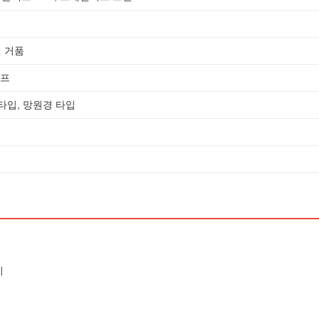
 거품
펌프
타입, 망원경 타입
치