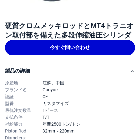
硬質クロムメッキロッドとMT4トラニオ
ン取付部を備えた多段伸縮油圧シリンダ
今すぐ問い合わせ
製品の詳細
原産地
江蘇、中国
ブランド名
Guoyue
認証
CE
型番
カスタマイズ
最低注文数量
1ピース
支払条件
T/T
補給能力
年間2500トン/トン
Piston Rod
32mm～220mm
Diameters: