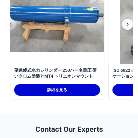
望遠鏡式水力シリンダー 250バー名目圧 硬
ISO 602
いクロム塗装とMT4 トリニオンマウント
ケーションの
3100mm
シリンダー
詳細を見る
Contact Our Experts