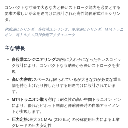
コンパクトな寸法で大きな力と長いストローク能力を必要とする
要求の厳しい冶金用途向けに設計された高性能伸縮式油圧シリン
ダ。
伸縮油圧シリンダ、多段油圧シリンダ、多段油圧シリンダ、MT4トラニ
オン、高トルク大口径伸縮アクチュエータ
主な特長
多段階エンジニアリング:
精密に入れ子になったテレスコピッ
ク設計により、コンパクトな収納長から長いストロークを実
現
高い力密度:
スペースは限られているが大きな力が必要な重量
物を持ち上げたり押したりする用途向けに設計されていま
す。
MT4トラニオン取り付け：
耐久性の高い中間トラニオン ピン
により、優れたピボット制御と伸縮伸長時の自動アライメン
トが実現します。
圧力定格:
最大 21 MPa (210 Bar) の公称使用圧力による工業
グレードの圧力安定性