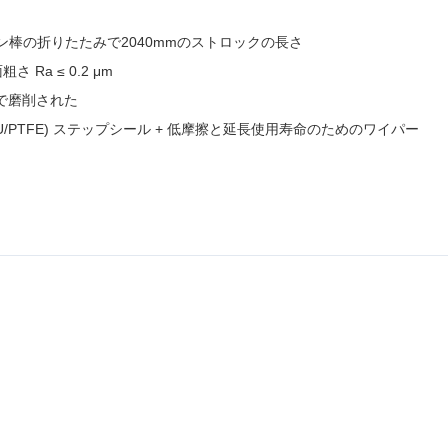
ン棒の折りたたみで2040mmのストロックの長さ
 Ra ≤ 0.2 μm
で磨削された
/PTFE) ステップシール + 低摩擦と延長使用寿命のためのワイパー