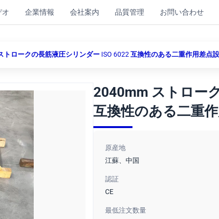
デオ
企業情報
会社案内
品質管理
お問い合わせ
m ストロークの長筋液圧シリンダー ISO 6022 互換性のある二重作用差点
2040mm ストロー
互換性のある二重作
原産地
江蘇、中国
認証
CE
最低注文数量