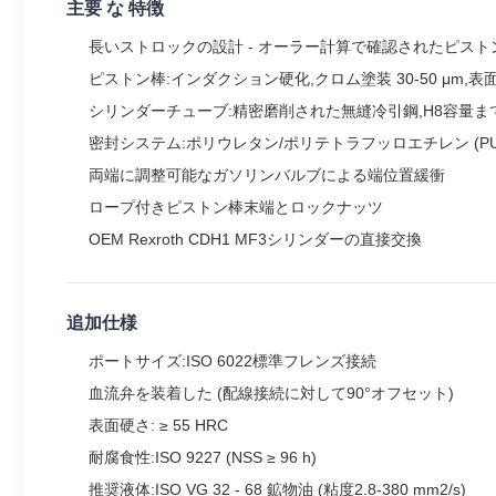
主要 な 特徴
長いストロックの設計 - オーラー計算で確認されたピスト
ピストン棒:インダクション硬化,クロム塗装 30-50 μm,表面粗さ
シリンダーチューブ:精密磨削された無縫冷引鋼,H8容量ま
密封システム:ポリウレタン/ポリテトラフッロエチレン (PU
両端に調整可能なガソリンバルブによる端位置緩衝
ロープ付きピストン棒末端とロックナッツ
OEM Rexroth CDH1 MF3シリンダーの直接交換
追加仕様
ポートサイズ:ISO 6022標準フレンズ接続
血流弁を装着した (配線接続に対して90°オフセット)
表面硬さ: ≥ 55 HRC
耐腐食性:ISO 9227 (NSS ≥ 96 h)
推奨液体:ISO VG 32 - 68 鉱物油 (粘度2.8-380 mm2/s)