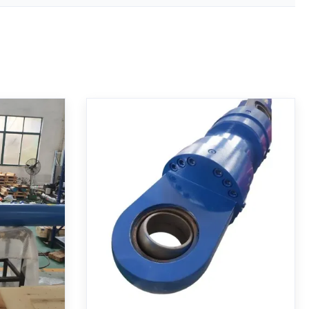
0mm 穴
硬質クロムメッキロッドとMT4
置フィードバ
トラニオン取付部を備えた多段
伸縮油圧シリンダ
ューティ ミル
MT4トラニオン取付の多段伸縮油圧シリ
10-840。精
ンダ。 270mm/200mmのボア、1255mm
サー、250
のストローク、21MPaの作動圧力、硬質
酷な環境用の
クロムメッキ、およびヘビーデューティ
exroth
産業用途向けの特殊シールが特徴です。
お問い合わせ
と 100% 互