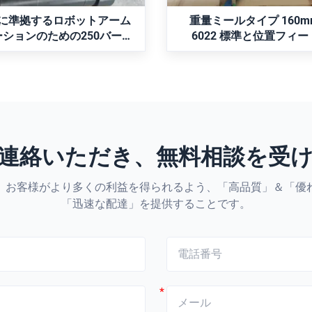
があります。ロボットアームや
換性があります。
ートメーションに最適です。
022 に準拠するロボットアーム
重量ミールタイプ 160mm
ションのための250バーの
6022 標準と位置フィ
3100mmのストロークを持
遠鏡式水力シリンダー
連絡いただき、無料相談を受
、お客様がより多くの利益を得られるよう、「高品質」＆「優
「迅速な配達」を提供することです。
*