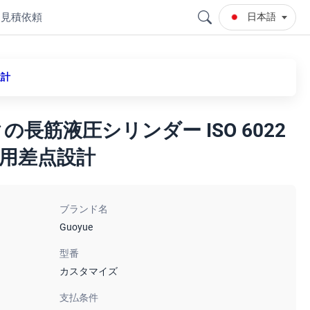
見積依頼
日本語
設計
クの長筋液圧シリンダー ISO 6022
用差点設計
ブランド名
Guoyue
型番
カスタマイズ
支払条件