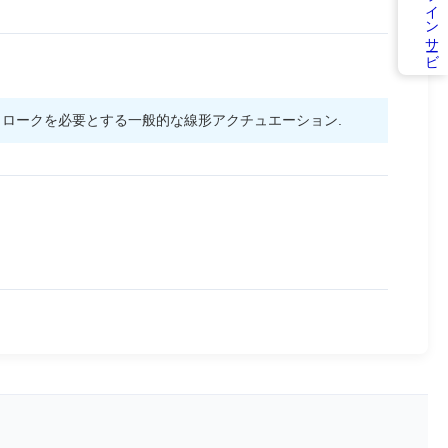
オ
ン
ラ
イ
ン
サ
ービ
トロークを必要とする一般的な線形アクチュエーション.