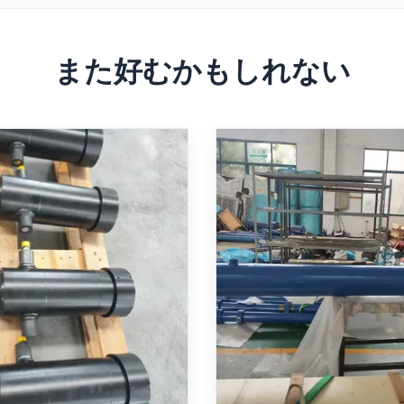
また好むかもしれない
022 に準拠するロボットア
重量ミールタイプ 16
プリケーションのための
ISO 6022 標準と位
ーの動作圧と3100mmの
ック
ークを持つ望遠鏡式水力
ームシリンダーロボットアーム
ISO 6022 準拠のヘビーデ
シリンダー
 ISO 6022/DIN 24 333 準
シリンダー CDH1 MP5 160/1
 250 bar、ボア/ロッド/スト
密制御のための統合位置セン
5/70-3100。高周波焼き入れク
bar の公称圧力、および過
ド、複動クッション、球面ベア
保護ベローズを備えています。 R
お問い合わせ
お問い合わせ
、Rexroth/Parker モデル
CDH1/CGH1 サーボ シリーズ