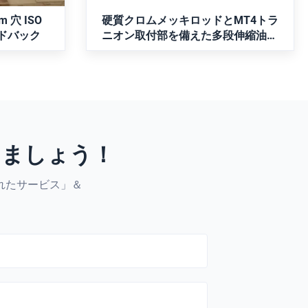
 穴 ISO
硬質クロムメッキロッドとMT4トラ
ードバック
ニオン取付部を備えた多段伸縮油圧
シリンダ
けましょう！
れたサービス」＆