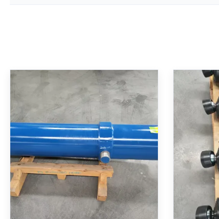
望遠鏡式水力シリンダー 250バ
ISO 6
ー名目圧 硬いクロム塗装とMT4
ームア
トリニオンマウント
250バ
ストロ
MT4トラニオン取付の多段伸縮油圧シリ
リフトア
ンダ。コンパクトな長さから長いストロ
伸縮シリンダー:
ークを実現する精密な入れ子設計、重量
拠、動作圧力
物を持ち上げるための高い力密度、耐食
ローク 12
性を高める硬質クロムメッキ、漏れをゼ
ロムロッ
お問い合わせ
ロにする特殊なシールが特徴です。産業
リングが特徴で