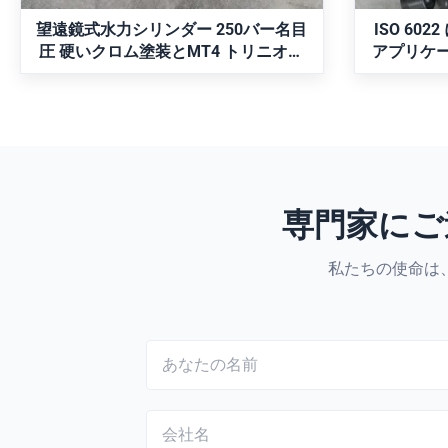
機械や鉱山機械に最適です。
と互換性
産業オ
望遠鏡式水力シリンダー 250バー名目
ISO 6
圧 硬いクロム塗装とMT4 トリニオン
アプリケー
マウント
動作圧と
つ望
専門家にご
私たちの使命は