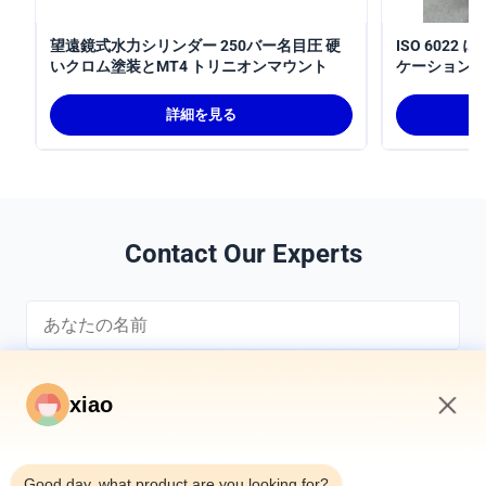
望遠鏡式水力シリンダー 250バー名目圧 硬
ISO 602
いクロム塗装とMT4 トリニオンマウント
ケーションの
3100mm
シリンダー
詳細を見る
Contact Our Experts
xiao
7:45 AM
*
Good day, what product are you looking for?