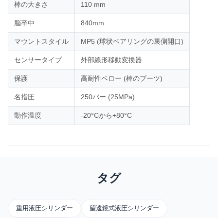
棒の大きさ
110 mm
脳卒中
840mm
マウントスタイル
MP5 (球状ベアリングの裏側開口)
センサータイプ
外部線形移動変換器
保護
高耐性ベロー (棒のブーツ)
名指圧
250バー (25MPa)
動作温度
-20°Cから+80°C
タグ
重用液圧シリンダー
望遠鏡式液圧シリンダー