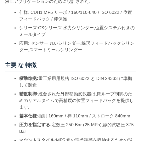
液圧アプリケーションのために設計された.
仕様: CDH1 MP5 サーボ / 160/110-840 / ISO 6022 / 位置
フィードバック / 棒保護
シリーズ:CSシリーズ 水力シリンダー,位置システム付きの
ミールタイプ
応用: センサー 丸いシリンダー,線形フィードバックシリン
ダー,スマートミールシリンダー
主要 な 特徴
標準準拠:
重工業用用規格 ISO 6022 と DIN 24333 に準拠
して製造
精度制御:
統合された外部移動変数器は,閉ループ制御のた
めのリアルタイムで高精度の位置フィードバックを提供し
ます.
基本仕様:
掘削 160mm / 棒 110mm / ストローク 840mm
圧力を指定する:
定数圧 250 Bar (25 MPa);静的試験圧 375
Bar
マウントスタイル:
MP5 角の誤差調整を収納するための球