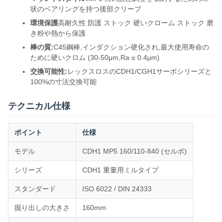
状のベアリングを持つ後部クリーブ
環境保護
高耐久性 防護 ストック 硬いクローム ストック 磨
き粉や熱から保護
棒の質:
C45鋼棒,インダクション硬化され,最大使用寿命の
ために硬いクロム (30-50μm,Ra ≤ 0.4μm)
交換可能性:
レックスロスのCDH1/CGH1サーボシリーズと
100%の寸法交換可能
テクニカル仕様
ポイント
仕様
モデル
CDH1 MP5 160/110-840 (セルボ)
シリーズ
CDH1 重量用ミルタイプ
スタンダード
ISO 6022 / DIN 24333
掘り出しの大きさ
160mm