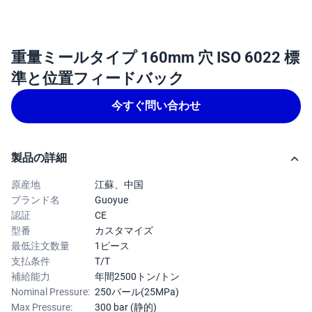
重量ミールタイプ 160mm 穴 ISO 6022 標
準と位置フィードバック
今すぐ問い合わせ
製品の詳細
原産地
江蘇、中国
ブランド名
Guoyue
認証
CE
型番
カスタマイズ
最低注文数量
1ピース
支払条件
T/T
補給能力
年間2500トン/トン
Nominal Pressure:
250バール(25MPa)
Max Pressure:
300 bar (静的)