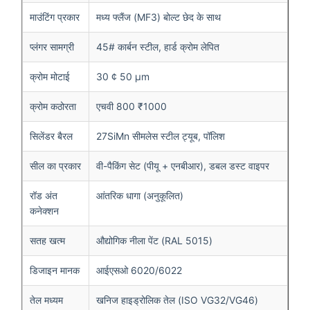
माउंटिंग प्रकार
मध्य फ्लैंज (MF3) बोल्ट छेद के साथ
प्लंगर सामग्री
45# कार्बन स्टील, हार्ड क्रोम लेपित
क्रोम मोटाई
30 ¢ 50 μm
क्रोम कठोरता
एचवी 800 ₹1000
सिलेंडर बैरल
27SiMn सीमलेस स्टील ट्यूब, पॉलिश
सील का प्रकार
वी-पैकिंग सेट (पीयू + एनबीआर), डबल डस्ट वाइपर
रॉड अंत
आंतरिक धागा (अनुकूलित)
कनेक्शन
सतह खत्म
औद्योगिक नीला पेंट (RAL 5015)
डिजाइन मानक
आईएसओ 6020/6022
तेल मध्यम
खनिज हाइड्रोलिक तेल (ISO VG32/VG46)