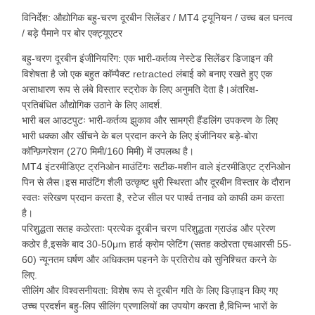
विनिर्देश: औद्योगिक बहु-चरण दूरबीन सिलेंडर / MT4 ट्र्यूनियन / उच्च बल घनत्व
/ बड़े पैमाने पर बोर एक्ट्यूएटर
बहु-चरण दूरबीन इंजीनियरिंग: एक भारी-कर्तव्य नेस्टेड सिलेंडर डिजाइन की
विशेषता है जो एक बहुत कॉम्पैक्ट retracted लंबाई को बनाए रखते हुए एक
असाधारण रूप से लंबे विस्तार स्ट्रोक के लिए अनुमति देता है।अंतरिक्ष-
प्रतिबंधित औद्योगिक उठाने के लिए आदर्श.
भारी बल आउटपुटः भारी-कर्तव्य झुकाव और सामग्री हैंडलिंग उपकरण के लिए
भारी धक्का और खींचने के बल प्रदान करने के लिए इंजीनियर बड़े-बोरा
कॉन्फ़िगरेशन (270 मिमी/160 मिमी) में उपलब्ध है।
MT4 इंटरमीडिएट ट्रनिओन माउंटिंगः सटीक-मशीन वाले इंटरमीडिएट ट्रनिओन
पिन से लैस।इस माउंटिंग शैली उत्कृष्ट धुरी स्थिरता और दूरबीन विस्तार के दौरान
स्वतः संरेखण प्रदान करता है, स्टेज सील पर पार्श्व तनाव को काफी कम करता
है।
परिशुद्धता सतह कठोरताः प्रत्येक दूरबीन चरण परिशुद्धता ग्राउंड और प्रेरण
कठोर है,इसके बाद 30-50μm हार्ड क्रोम प्लेटिंग (सतह कठोरता एचआरसी 55-
60) न्यूनतम घर्षण और अधिकतम पहनने के प्रतिरोध को सुनिश्चित करने के
लिए.
सीलिंग और विश्वसनीयता: विशेष रूप से दूरबीन गति के लिए डिज़ाइन किए गए
उच्च प्रदर्शन बहु-लिप सीलिंग प्रणालियों का उपयोग करता है,विभिन्न भारों के