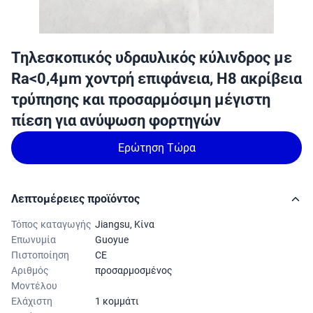
Τηλεσκοπικός υδραυλικός κύλινδρος με
Ra<0,4μm χοντρή επιφάνεια, H8 ακρίβεια
τρύπησης και προσαρμόσιμη μέγιστη
πίεση για ανύψωση φορτηγών
Ερώτηση Τώρα
Λεπτομέρειες προϊόντος
Τόπος καταγωγής
Jiangsu, Κίνα
Επωνυμία
Guoyue
Πιστοποίηση
CE
Αριθμός
προσαρμοσμένος
Μοντέλου
Ελάχιστη
1 κομμάτι