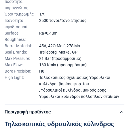
ποσότητα
παραγγελίας
Όροι πληρωμής
T/t
Ικανότητα
2500 τόνοι/τόνο ετησίως
εφοδιασμού
Surface
Ra<0,4μm
Roughness:
Barrel Material:
45#, 42CrMo ή 27SiMn
Seal Brands:
Trelleborg, Merkel, GP
Max Pressure:
21 Bar (προσαρμόσιμο)
Max Flow:
160 l/min (προσαρμόσιμο)
Bore Precision:
H8
High Light:
Τελεσκοπικός σχεδιασμός Υδραυλικοί
κυλίνδροι βαρέος φορτίου
,
Υδραυλικοί κυλίνδροι μακράς ροής
,
Υδραυλικοί κυλίνδροι πολλαπλών σταδίων
Περιγραφή προϊόντος
Τηλεσκοπικός υδραυλικός κύλινδρος