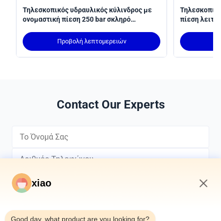
Τηλεσκοπικός υδραυλικός κύλινδρος με
Τηλεσκοπικό
ονομαστική πίεση 250 bar σκληρό
πίεση λειτου
χρωματοποιημένο και τοποθέτηση MT4
3100 mm γι
trunnion
βραχίων συμ
Προβολή λεπτομερειών
Π
Contact Our Experts
xiao
8:59 AM
*
Good day, what product are you looking for?